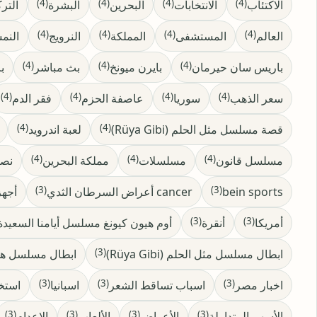
(4)
(4)
(4)
(4)
الاكتئاب
الانتخابات
البحرين
البشرة
التر
(4)
(4)
(4)
(4)
العالم
المستشفى
المملكة
النرويج
النم
(4)
(4)
(4)
باريس سان حيرمان
بايرن ميونخ
بث مباشر
ب
(4)
(4)
(4)
(4)
سعر الذهب
سوريا
عاصفة الحزم
فقر الدم
(4)
(4)
قصة مسلسل مثل الحلم (Rüya Gibi)
لعبة اندرويد
(4)
(4)
(4)
مسلسل قانون
مسلسلات
مملكة البحرين
نصا
(3)
(3)
bein sports
cancer أعراض السرطان الثدي
أجه
(3)
(3)
أمريكا
أنقرة
أوم هيون كيونغ مسلسل أيامنا السعيدة
(3)
ابطال مسلسل مثل الحلم (Rüya Gibi)
ابطال مسلسل هذ
(3)
(3)
(3)
اخبار مصر
اسباب تساقط الشعر
اسبانيا
استخ
(3)
(3)
(3)
(3)
الأسهم المتداولة
الأعراض
الألعاب
الإعدام