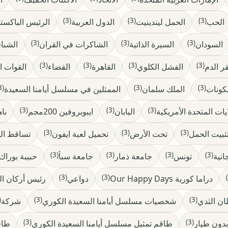
(3)
(3)
(3)
الحب
الحمل ليندينيت
الدول العربية
الرئيس الباكست
(3)
(3)
(3)
السودان
السيرة الذاتية
الشاكرات في القران
الشبا
(3)
(3)
(3)
(3)
ر الدم
الفشل الكلوي
القاهرة
القضاء
القوات ا
(3)
(3)
(3)
كونات
الملك سلمان
الممثلين في مسلسل أيامنا السعيدة
(3)
(3)
(3)
ايات المتحدة الأمريكية
اليابان
ايبوبروفين 200مجم
با
(3)
(3)
(3)
ثبيت الحمل
تحت الأرض
تحميل لعبة ايفون
تساقط ال
(3)
(3)
(3)
(3)
انية
تونس
جامعة ذمار
جامعة سبأ
حبيبة بوراك 
(3)
(3)
دراما كورية Our Happy Days
دواعي
رئيس أركان ا
3)
(3)
(3)
ن الثدي
شخصيات مسلسل أيامنا السعيدة الكوري
شركة
(3)
(3)
بدون طيار
طاقم تمثيل مسلسل أيامنا السعيدة الكوري
طاق