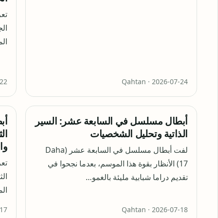
تعر
الج
الم
-22
Qahtan ·
2026-07-24
أبطال مسلسل في السابعة عشر: السير
أب
الذاتية وتحليل الشخصيات
وا
لفت أبطال مسلسل في السابعة عشر (Daha
تع
17) الأنظار بقوة هذا الموسم، بعدما نجحوا في
الث
تقديم دراما شبابية مليئة بالغمو…
ال
-17
Qahtan ·
2026-07-18