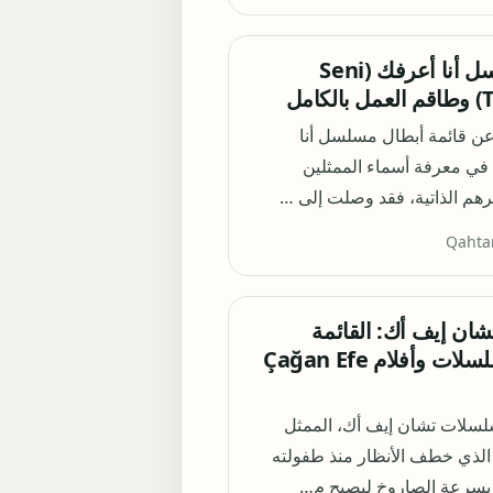
أبطال مسلسل أنا أعرفك (Seni
مل
عن قائمة أبطال مسلسل أنا
ي معرفة أسماء الممثلين
هم الذاتية، فقد وصلت إلى …
Qahta
ن إيف أك: القائمة
الكاملة لمسلسلات وأفلام Çağan Efe
سلات تشان إيف أك، الممثل
الذي خطف الأنظار منذ طفولته
بسرعة الصاروخ ليصبح م…