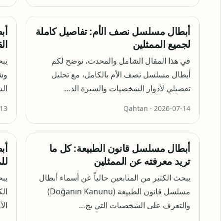
أبطال مسلسل نصف الأم: تفاصيل كاملة
أب
لجميع الممثلين
ال
في هذا المقال الشامل والمحدث، نوضح لكم
يبح
أبطال مسلسل نصف الأم بالكامل، مع تحليل
وش
تفصيلي لأدوار الشخصيات والسيرة الذ…
الش
عر
-13
Qahtan ·
2026-07-14
أبطال مسلسل قانون الطبيعة: كل ما
أب
تريد معرفته عن الممثلين
لل
يبحث الكثير من المتابعين حالياً عن أسماء أبطال
يبح
مسلسل قانون الطبيعة (Doğanın Kanunu)
الك
والتعرف على الشخصيات التي يج…
الأ