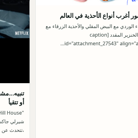
ور أغرب أنواع الأحذية في العالم
ء الوردي مع البيض المقلي والأحذية الزرقاء مع
لحم الخنزير المقدد [caption
id="attachment_27543" align="al
تنبيه...مش
أو تتقيأ
شيرلي جاكسو
،تتحدث عن 