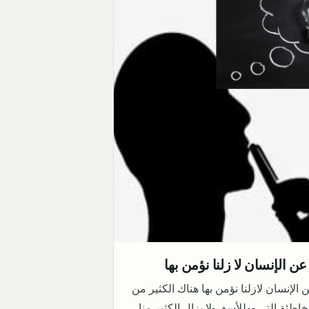
 الإنسان لازلنا نؤمن بها هناك الكثير من
خاطئة التي -وللأسف-لا يزال الكثير منا