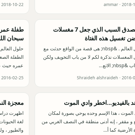
·
2018-10-22
ammar ·
2018-
لن تصدق السبب الذي جعل 7 مغسلات
ن تغسيل هذه الفتاة
سبحان الل
حلول العالم . &nbsp; هى قصة من الواقع حدثت مع
حلول العالم 
المغسلات نذكرة لكم لا من باب التخويف ولكن
الطفلة الصغ
nb; الاتع…
عمره حيث 
·
2016-02-25
Shraideh alshraideh ·
2016-
 بالفيديو...اخطر وادي الموت
معجزة الن
الموت ، هذا الإسم وحده يوحي بصورة لمكان
اظهرت دراسة
و مقفر ، إنه أدنى منطقة في النصف الغربي من
لغة الحيونات
 الأرضية كما أ…
والطيور ، و