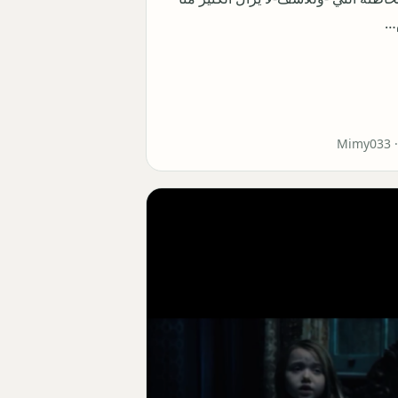
…
Mimy033 