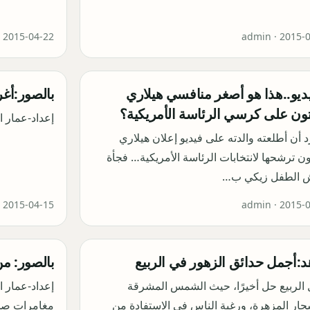
·
2015-04-22
admin ·
2015-
يديو..هذا هو أصغر منافسي هيلاري
بالصور:أغر
تون على كرسي الرئاسة الأمريكية؟
إعداد-عمار ا
 أن أطلعته والدته على فيديو إعلان هيلاري
ون ترشحها لانتخابات الرئاسة الأمريكية… فجأة
 الطفل زيكي ب…
·
2015-04-15
admin ·
2015-
:أجمل حدائق الزهور في الربيع
بالصور: م
الربيع حل أخيرًا، حيث الشمس المشرقة
إعداد-عمار 
جار المزهرة، ورغبة الناس في الاستفادة من