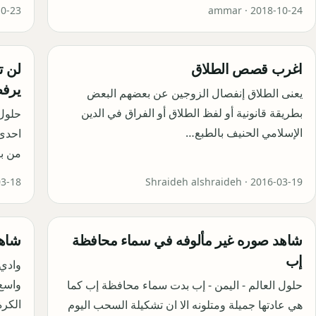
10-23
ammar ·
2018-10-24
اغرب قصص الطلاق
يرفض
يعنى الطلاق إنفصال الزوجين عن بعضهم البعض
بطريقة قانونية أو لفظ الطلاق أو الفراق في الدين
الإسلامي الحنيف بالطبع…
احدى 
من باب &sp
03-18
Shraideh alshraideh ·
2016-03-19
شاهد صوره غير مألوفه في سماء محافظة
شاهد
إب
وادي 
واسع 
حلول العالم - اليمن - إب بدت سماء محافظة إب كما
الكرة
هي عادتها جميلة ومتلونه الا ان تشكيلة السحب اليوم