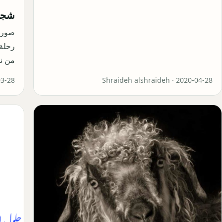
شجرة
صورة
رحلة 
من نو
03-28
Shraideh alshraideh ·
2020-04-28