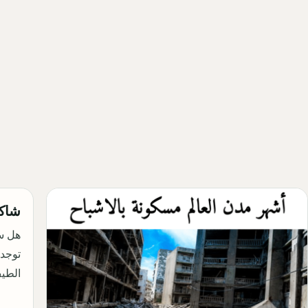
شاكر
هل س
توجد؟
الطي