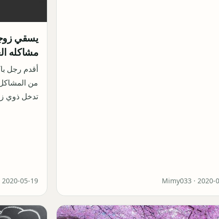
يسقي زوجت
مشاكله الع
أقدم رجل با
من المشاكل ا
تدخل ذوي ز
·
2020-05-19
Mimy033 ·
2020-