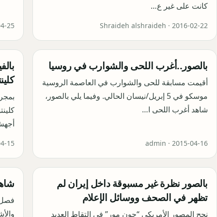
كانت على غير ع…
04-25
Shraideh alshraideh ·
2016-02-22
بالصور..أغرب اللحى والشوارب في روسيا
بالف
كلين
أقيمت مسابقة للحى والشوارب في العاصمة الروسية
موسكو في 5 إبريل/نيسان الحالي. وفيما يلي بالصور،
بمجرد
شاهد أغرب اللحى ا…
كلينت
أجهش
04-15
admin ·
2015-04-16
بالصور نظرة غير مسبوقة داخل إيران لم
شاهد
تظهر في الصحف ووسائل الإعلام
فصل 
والأش
نجح المصور الأمريكي “جون مور” في التقاط العديد