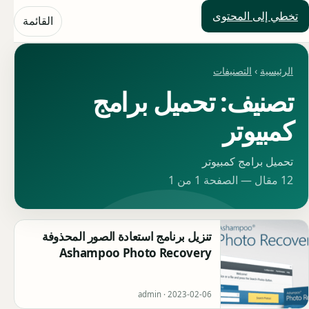
تخطي إلى المحتوى
حلول العالم
القائمة
الرئيسية
›
التصنيفات
تصنيف: تحميل برامج
كمبيوتر
تحميل برامج كمبيوتر
12 مقال — الصفحة 1 من 1
تنزيل برنامج استعادة الصور المحذوفة
Ashampoo Photo Recovery
admin ·
2023-02-06