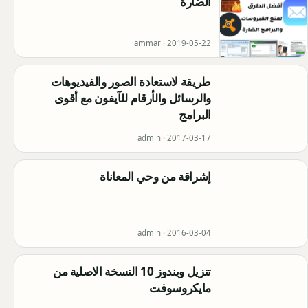
الضارة
ammar ·
2019-05-22
طريقة لاستعادة الصور والفيديوهات
والرسائل والأرقام للآيفون مع أقوى
البرامج
admin ·
2017-03-17
ﺇﺷﺮﺍﻗﺔ ﻣﻦ ﻭﺣﻲ ﺍﻟﻤﻌﺎﻧﺎﺓ
admin ·
2016-03-04
تنزيل ويندوز 10 النسخة الاصلية من
مايكروسوفت