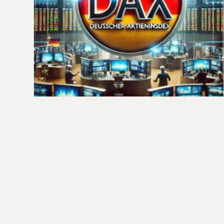
DAX fällt unter Druck durch US-
Zolldrohungen
Am Freitag, den 23. Mai 2025, fiel der
deutsche Leitindex DAX um 1,7 % auf 23.600
Punkte, nachdem US-Präsident D…
Qahtan ·
2025-05-23
كل المق