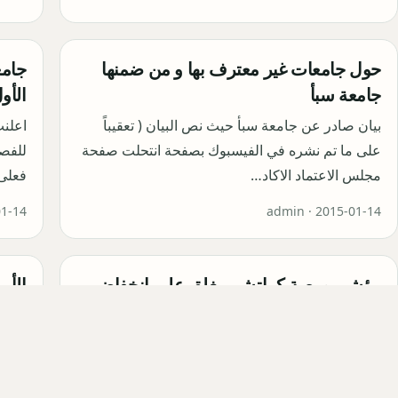
حول جامعات غير معترف بها و من ضمنها
جامع
جامعة سبأ
الأو
بيان صادر عن جامعة سبأ حيث نص البيان ( تعقيباً
اعلنت
على ما تم نشره في الفيسبوك بصفحة انتحلت صفحة
مجلس الاعتماد الاكاد…
فعلى
01-14
admin ·
2015-01-14
مؤشر بورصة كراتشي يغلق على انخفاض
الأم
ويبط
سجلت الأسهم الباكستانية تراجعاً بلغ 46 نقطة خلال
تداولات الثلاثاء ببورصة كراتشي كبرى أسواق الأسهم
عثرت 
الباكستانية. و…
وضعه
مولت