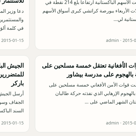
للاستثمار ل
سجلت الأسهم الباكستانية ارتفاعاً بلغ 214 نقطة في
ات الأربعاء ببورصة كراتشي كبرى أسواق الأسهم
دعا وزير الم
ستانية لي…
والمستثمرين 
في كلمة أل
·
2015-01-15
admin ·
2015-
ات الأفغانية تعتقل خمسة مسلحين على
الجيش البا
بالهجوم على مدرسة بيشاور
للمتضررين
باركر
لت قوات الأمن الأفغاني خمسة مسلحين على
الهجوم الإرهابي الذي نفذته حركة طالبان
أرسل الجيش 
تان الشهر الماضي على …
الجفاف وسوء 
السند الباكس
·
2015-01-15
admin ·
2015-