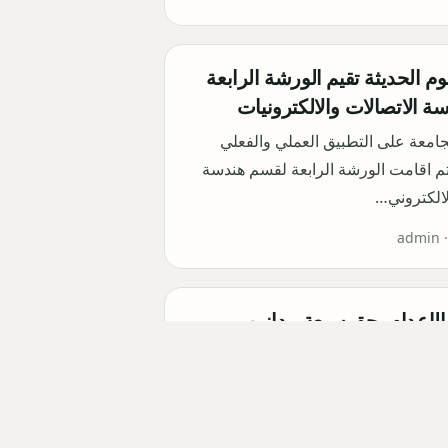
وم الحديثة تقيم الورشة الرابعة
 الاتصالات والالكترونيات
امعة على التطبيق العملي والفعلي
تم اقامت الورشة الرابعة لقسم هندسة
لالكتروني…
admin 
الإعدام بحق سبعة مدانين
في باكستان
 الباكستانية حكم الإعدام شنقاً حتى
سبعة أشخاص ثبت تورطهم في قضايا
هاب. وأوضحت م…