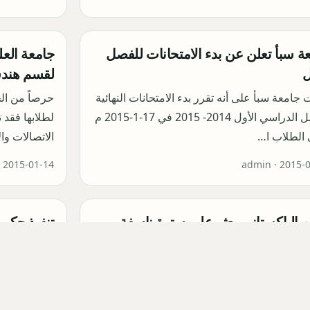
ة سبأ تعلن عن بدء الامتحانات للفصل
جامعة العل
ل
لقسم هندسة
 جامعة سبأ على أنه تقرر بدء الامتحانات النهائية
حرصاً من الج
للفصل الدراسي الأول 2014- 2015 في 17-1-2015 م
لطلابها فقد 
 الطلاب ا…
الاتصالات وا
·
2015-01-14
admin ·
2015-
ن الباكستاني يعثر على سترة ناسفة
تنفيذ حكم 
ل مفعولها
بالإرهاب 
أجهزة الأمن الباكستاني على سترة ناسفة
نفذت السلطات
ا شخص مجهول على جانب نهر في مدينة
الموت بحق 
ان شرق باكستان. وأوضح مسئول…
تتعلق بالإر