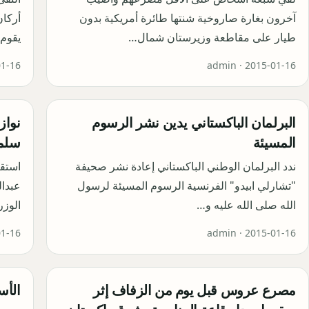
آخرون بغارة صاروخية شنتها طائرة أمريكية بدون
أركان
طيار على مقاطعة وزيرستان شمال…
يقوم 
01-16
admin ·
2015-01-16
البرلمان الباكستاني يدين نشر الرسوم
نواز
المسيئة
سلم
ندد البرلمان الوطني الباكستاني إعادة نشر صحيفة
استق
"تشارلي ابيدو" الفرنسية الرسوم المسيئة لرسول
عبدال
الله صلى الله عليه و…
الوزر
01-16
admin ·
2015-01-16
مصرع عروس قبل يوم من الزفاف إثر
الأس