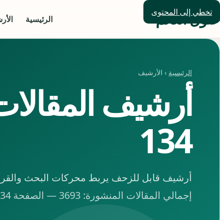
تخطي إلى المحتوى
حلول العالم
الرئيسية
الأر
الرئيسية
› الأرشيف
أرشيف المقالا
134
أرشيف قابل للزحف يربط محركات البحث والقراء 
إجمالي المقالات المنشورة: 3693 — الصفحة 134 من 154