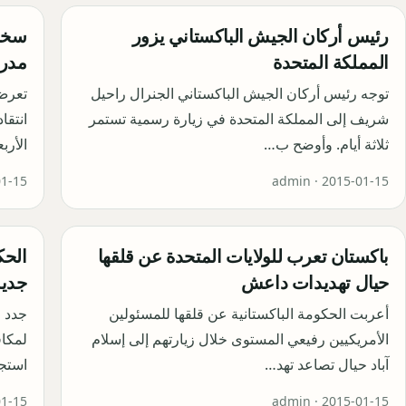
رئيس أركان الجيش الباكستاني يزور
سخط 
المملكة المتحدة
مدرس
توجه رئيس أركان الجيش الباكستاني الجنرال راحيل
تعرض
شريف إلى المملكة المتحدة في زيارة رسمية تستمر
انتقا
ثلاثة أيام. وأوضح ب…
الأرب
01-15
admin ·
2015-01-15
باكستان تعرب للولايات المتحدة عن قلقها
الحك
حيال تهديدات داعش
جديد
أعربت الحكومة الباكستانية عن قلقها للمسئولين
جدد ر
الأمريكيين رفيعي المستوى خلال زيارتهم إلى إسلام
لمكاف
آباد حيال تصاعد تهد…
استج
01-15
admin ·
2015-01-15