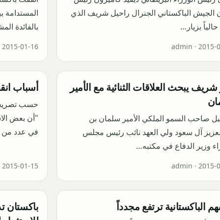
 الجيش الباكستاني الجنرال راحيل شريف الذي
المستدامة بي
حالياً بزيار…
بالفائدة الم
·
2015-01-16
admin ·
2015-
 شريف يبحث العلاقات الثنائية مع الأمير
أسباب انقط
ان
حسب تصريحا
"أن بعض الاش
بل صاحب السمو الملكي الأمير سلمان بن
في عدد من ال
عزيز آل سعود ولي العهد نائب رئيس مجلس
اء وزير الدفاع في مكتبه…
·
2015-01-15
admin ·
2015-
هم الباكستانية ترتفع مجدداً
باكستان تد