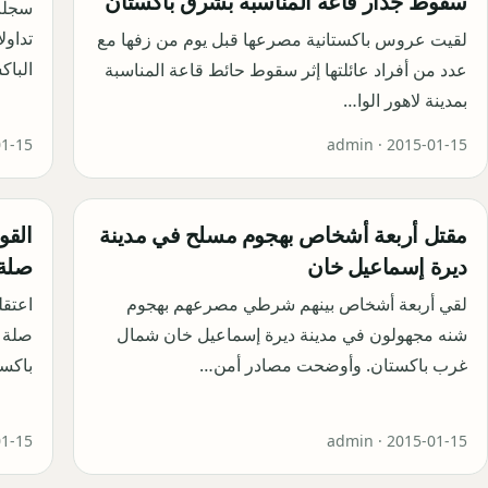
سقوط جدار قاعة المناسبة بشرق باكستان
تداول
لقيت عروس باكستانية مصرعها قبل يوم من زفها مع
الباك
عدد من أفراد عائلتها إثر سقوط حائط قاعة المناسبة
بمدينة لاهور الوا…
01-15
admin ·
2015-01-15
مقتل أربعة أشخاص بهجوم مسلح في مدينة
القو
ديرة إسماعيل خان
صلة 
لقي أربعة أشخاص بينهم شرطي مصرعهم بهجوم
اعتق
شنه مجهولون في مدينة ديرة إسماعيل خان شمال
صلة ب
غرب باكستان. وأوضحت مصادر أمن…
باكس
01-15
admin ·
2015-01-15