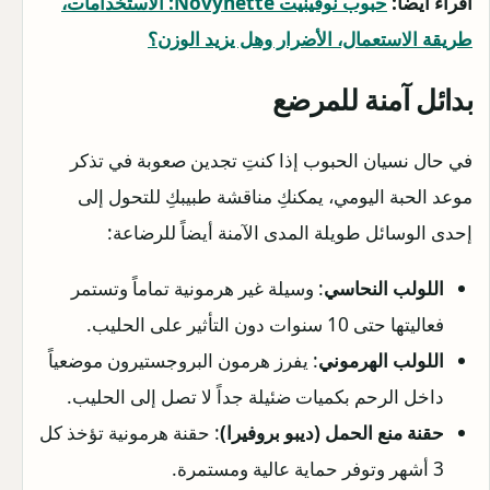
اقراء ايضا:
حبوب نوفينيت Novynette: الاستخدامات،
طريقة الاستعمال، الأضرار وهل يزيد الوزن؟
بدائل آمنة للمرضع
في حال نسيان الحبوب إذا كنتِ تجدين صعوبة في تذكر
موعد الحبة اليومي، يمكنكِ مناقشة طبيبكِ للتحول إلى
إحدى الوسائل طويلة المدى الآمنة أيضاً للرضاعة:
اللولب النحاسي
: وسيلة غير هرمونية تماماً وتستمر
فعاليتها حتى 10 سنوات دون التأثير على الحليب.
اللولب الهرموني
: يفرز هرمون البروجستيرون موضعياً
داخل الرحم بكميات ضئيلة جداً لا تصل إلى الحليب.
حقنة منع الحمل (ديبو بروفيرا)
: حقنة هرمونية تؤخذ كل
3 أشهر وتوفر حماية عالية ومستمرة.