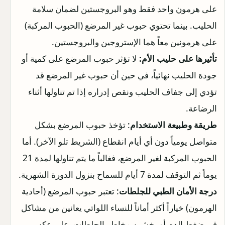
على هرمون واحد فقط وهو البروجستين لضمان سلامة
الحليب. بينما تحتوي حبوب غير المرضع (الحبوب المركبة)
على هرمونين معاً هما الإستروجين والبروجستين.
تأثيرها على حليب الأم:
لا تؤثر حبوب المرضع على كمية أو
جودة الحليب نهائياً، في حين أن حبوب غير المرضع قد
تؤدي إلى جفاف الحليب ونقص إدراره إذا تم تناولها أثناء
الرضاعة.
طريقة وطبيعة الاستخدام
: تؤخذ حبوب المرضع بشكل
متواصل يومياً دون أي أيام انقطاع (الشريط تلو الآخر). أما
الحبوب المركبة لغير المرضع، فغالباً ما يتم تناولها لمدة 21
يوماً ثم التوقف لمدة 7 أيام للسماح بنزول الدورة الشهرية.
درجة الأمان الطبي للجلطات
: تعتبر حبوب المرضع (أحادية
الهرمون) خياراً أكثر أماناً للنساء اللواتي يعانين من مشاكل
في ضغط الدم أو يخشين مخاطر الجلطات، على عكس