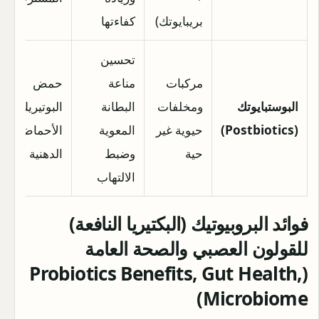
بريبايوتك)
كفاءتها
تحسين
مركبات
مناعة
حمض
البوستبايوتك
ومخلفات
البطانة
البوتيريك،
(Postbiotics)
حيوية غير
المعوية
الأحماض
حية
وضبط
الدهنية
الالتهاب
فوائد البروبيوتيك (البكتيريا النافعة)
للقولون العصبي والصحة العامة
(Probiotics Benefits, Gut Health,
Microbiome)