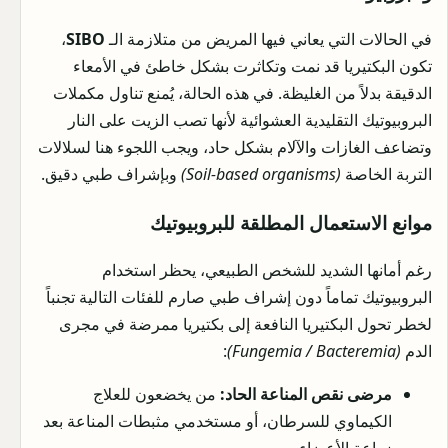
في الحالات التي يعاني فيها المريض من متلازمة الـ
SIBO
،
تكون البكتيريا قد نمت وتكاثرت بشكل خاطئ في الأمعاء
الدقيقة بدلاً من الغليظة. في هذه الحالة، يُمنع تناول مكملات
البروبيوتيك التقليدية العشوائية لأنها تصب الزيت على النار
وتضاعف الغازات والآلام بشكل حاد، ويجب اللجوء هنا لسلالات
التربة الخاصة
(Soil-based organisms)
وبإشراف طبي دقيق.
موانع الاستعمال المطلقة للبروبيوتيك
رغم أمانها الشديد للشخص الطبيعي، يحظر استخدام
البروبيوتيك تماماً دون إشراف طبي صارم للفئات التالية تجنباً
لخطر تحول البكتيريا النافعة إلى بكتيريا ممرضة في مجرى
الدم
(Fungemia / Bacteremia)
:
مرضى نقص المناعة الحاد:
من يخضعون للعلاج
الكيماوي للسرطان، أو مستخدمي مثبطات المناعة بعد
زراعة الأعضاء.