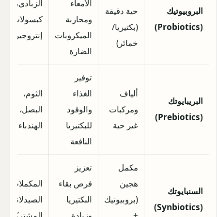
الأمعاء
الزبادي،
البروبيوتيك
حية دقيقة
ومحاربة
كبسولات
(Probiotics)
(بكتيريا/
الميكروبات
إنتروجيرمينا
خمائر)
الضارة
توفير
ألياف
الغذاء
الثوم،
البريبايوتك
ومركبات
والوقود
البصل، جذر
(Prebiotics)
غير حية
للبكتيريا
الهندباء
النافعة
مكمل
تعزيز
هجين
فرص بقاء
المكملات
السنبايوتك
(بروبيوتيك
البكتيريا
الصيدلانية
(Synbiotics)
+
وزيادة
المشتركة