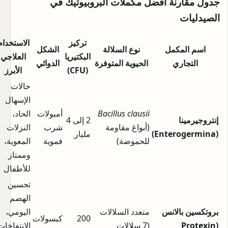
جدول مقارنة أفضل مكملات البروبيوتيك في
الصيدليات
تركيز
الاستخدام
اسم المكمل
نوع السلالة
الشكل
البكتيريا
العلاجي
التجاري
الحيوية المتوفرة
الدوائي
(CFU)
الأبرز
حالات
الإسهال
Bacillus clausii
أمبولات
الحاد،
إنتروجيرمينا
2 إلى 4
(أبواغ مقاومة
شرب
النزلات
(Enterogermina)
مليار
للحموضة)
فموية
المعوية،
وممتاز
للأطفال
تحسين
الهضم
بروتكسين بالانس
متعدد السلالات
اليومي،
200
كبسولات
(Protexin
(7 سلالات
الانتفاخات