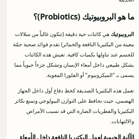
ما هو البروبيوتيك (Probiotics)؟
البروبيوتيك
هي كائنات حية دقيقة (تتكون غالباً من سلالات
معينة من البكتيريا النافعة والخمائر) تقدم فوائد صحية جمّة
للجسم عند تناولها بكميات كافية. تعيش هذه الكائنات
بشكل طبيعي داخل أمعاء الإنسان وتشكل جزءاً حيوياً مما
يسمى بـ "الميكروبيوم" أو الفلورا المعوية.
تعمل هذه البكتيريا الصديقة كخط دفاع أول داخل الجهاز
الهضمي، حيث تحافظ على التوازن البيولوجي وتمنع تكاثر
البكتيريا والفطريات الضارة التي قد تسبب الأمراض
والالتهابات.
الآلية الحيوية لعمل البكتيريا النافعة داخل الأمعاء