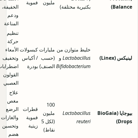
مليون
فموية
Balance)
بكتيرية مختلفة)
الخفيفة،
ودعم
المناعة
تنظيم
حركة
خليط متوازن من
مليارات
كبسولات
الأمعاء
لينيكس (Linex)
Lactobacillus
و
(حسب
/ أكياس
وتخفيف
Bifidobacterium
الصنف)
بودرة
اضطرابات
القولون
العصبي
علاج
مغص
100
قطرات
الرضع
بيوجايا (BioGaia
Lactobacillus
مليون
فموية
والغازات
Drops)
reuteri
(لكل 5
زيتية
وتحسين
نقاط)
هضم