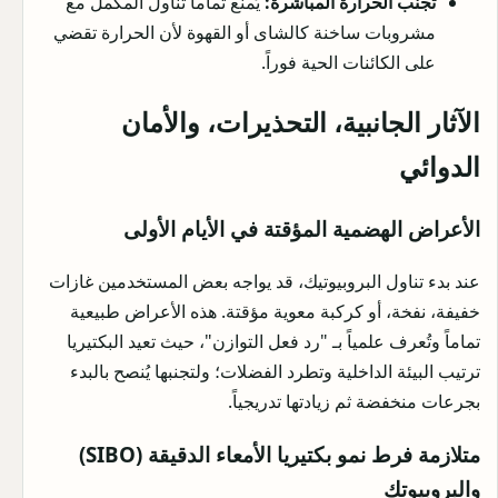
تجنب الحرارة المباشرة:
يُمنع تماماً تناول المكمل مع
مشروبات ساخنة كالشاى أو القهوة لأن الحرارة تقضي
على الكائنات الحية فوراً.
الآثار الجانبية، التحذيرات، والأمان
الدوائي
الأعراض الهضمية المؤقتة في الأيام الأولى
عند بدء تناول البروبيوتيك، قد يواجه بعض المستخدمين غازات
خفيفة، نفخة، أو كركبة معوية مؤقتة. هذه الأعراض طبيعية
تماماً وتُعرف علمياً بـ "رد فعل التوازن"، حيث تعيد البكتيريا
ترتيب البيئة الداخلية وتطرد الفضلات؛ ولتجنبها يُنصح بالبدء
بجرعات منخفضة ثم زيادتها تدريجياً.
متلازمة فرط نمو بكتيريا الأمعاء الدقيقة (SIBO)
والبروبيوتك