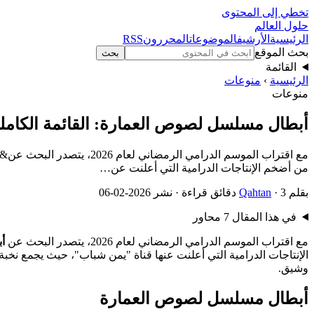
تخطي إلى المحتوى
حلول العالم
الرئيسية
الأرشيف
الموضوعات
المحررون
RSS
بحث الموقع
بحث
القائمة
الرئيسية
›
منوعات
منوعات
أبطال مسلسل لصوص العمارة: القائمة الكاملة 026
من أضخم الإنتاجات الدرامية التي أعلنت عن…
بقلم
· 3 دقائق قراءة · نشر 2026-02-06
Qahtan
في هذا المقال
7 محاور
مع اقتراب الموسم الدرامي الرمضاني لعام 2026، يتصدر البحث عن
أ
الإنتاجات الدرامية التي أعلنت عنها قناة "يمن شباب"، حيث يجمع نخب
وشيق.
أبطال مسلسل لصوص العمارة