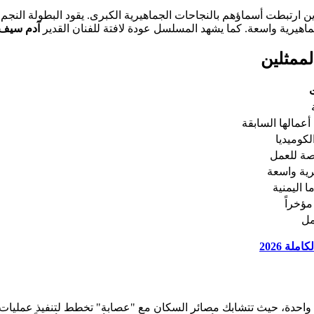
رتبطت أسماؤهم بالنجاحات الجماهيرية الكبرى. يقود البطولة النجم
ماهيرية واسعة. كما يشهد المسلسل عودة لافتة للفنان القدير
آدم سيف
ممثلين
مالها السابقة
كوميديا
صة للعمل
رية واسعة
 اليمنية
ؤخراً
مل
لة 2026
واحدة، حيث تتشابك مصائر السكان مع "عصابة" تخطط لتنفيذ عمليات