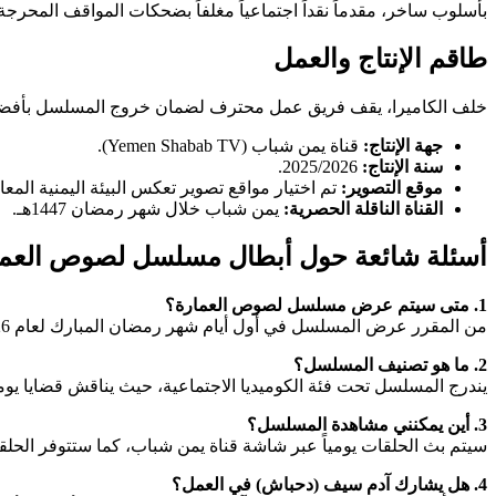
بأسلوب ساخر، مقدماً نقداً اجتماعياً مغلفاً بضحكات المواقف المحرجة ال
طاقم الإنتاج والعمل
خلف الكاميرا، يقف فريق عمل محترف لضمان خروج المسلسل بأفضل
جهة الإنتاج:
قناة يمن شباب (Yemen Shabab TV).
سنة الإنتاج:
2025/2026.
موقع التصوير:
تم اختيار مواقع تصوير تعكس البيئة اليمنية المع
القناة الناقلة الحصرية:
يمن شباب خلال شهر رمضان 1447هـ.
أسئلة شائعة حول أبطال مسلسل لصوص العما
1. متى سيتم عرض مسلسل لصوص العمارة؟
من المقرر عرض المسلسل في أول أيام شهر رمضان المبارك لعام 2026 (الموافق 1447 هجري).
2. ما هو تصنيف المسلسل؟
يندرج المسلسل تحت فئة الكوميديا الاجتماعية، حيث يناقش قضايا ي
3. أين يمكنني مشاهدة المسلسل؟
سيتم بث الحلقات يومياً عبر شاشة قناة يمن شباب، كما ستتوفر الحلق
4. هل يشارك آدم سيف (دحباش) في العمل؟