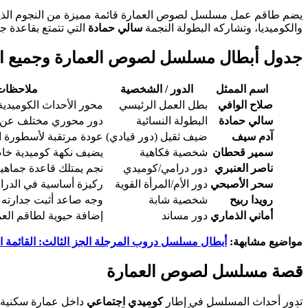
يضم طاقم عمل مسلسل لصوص العمارة قائمة مميزة من النجوم الذين ا
والكوميديا، وتشاركه البطولة النجمة
سالي حمادة
التي تتمتع بقاعدة ج
جدول أبطال مسلسل لصوص العمارة
وجميع ال
اسم الممثل
الدور / الشخصية
ملاحظات
صلاح الوافي
بطل العمل الرئيسي
محور الأحداث الكوميدية
سالي حمادة
البطولة النسائية
دور محوري مختلف عن أع
آدم سيف
ضيف ثقيل (دور قيادي)
عودة مرتقبة لأسطورة ال
سمير قحطان
شخصية فكاهية
يضيف نكهة كوميدية خا
ناصر العنبري
دور درامي/كوميدي
نجم يمتلك قاعدة جماهي
سحر الأصبحي
دور الأم/المرأة القوية
ركيزة أساسية في الدراما
رويدا ربيح
شخصية شابة
وجه صاعد أثبت جدارته م
أماني الذماري
دور مساند
إضافة حيوية لطاقم الع
مواضيع مشابهة:
أبطال مسلسل دروب المرجلة الجز الثالث: القائمة الكام
قصة مسلسل لصوص العمارة
تدور أحداث المسلسل في إطار
كوميدي اجتماعي
داخل عمارة سكنية 