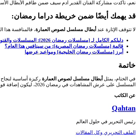
نعم، تأكدت مشاركة الفنان القدير آدم سيف ضمن طاقم الأبطال الأسا
قد
يهمك أيضًا ضمن خريطة دراما رمضان:
لا تتوقف الإثارة عند
أبطال مسلسل لصوص العمارة
، فالمنافسة هذا ا
دليلكم الكامل لـ [مسلسلات رمضان 2026]: المسلسلات والقنوات الناقلة
قائمة [مسلسلات رمضان المصرية]: من سينافس هذا العام؟
أبرز [مسلسلات رمضان الخليجية] ومواعيد عرضها
خاتمة
في الختام، يمثل
أبطال مسلسل لصوص العمارة
ركيزة أساسية لنجاح ه
المسلسل على عرش المشاهدات في رمضان 2026، ليكون إضافة قوية لمسيرة الدراما اليمنية المعاصرة
عن الكاتب
Qahtan
رئيس التحرير في حلول العالم
الملف التحريري وكل المقالات