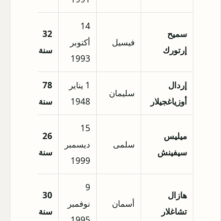
14
سميح
32
فيسيل
أكتوبر
إسطنب
إرتورك
سنة
1993
إردال
1 يناير
78
سليمان
بورصة
أوزياغجيلار
1948
سنة
15
ميليس
26
سلمى
ديسمبر
إسطنب
سيفينش
سنة
1999
9
هازال
30
أسمان
نوفمبر
إسطنب
تشاغلار
سنة
1995