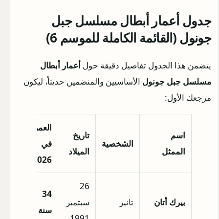
جدول أعمار أبطال مسلسل جبل
جونول (القائمة الكاملة للموسم 6)
يتضمن هذا الجدول تفاصيل دقيقة حول
أعمار أبطال
مسلسل جبل جونول
الأساسيين والمنضمين حديثاً، ليكون
مرجعك الأول:
العمر
اسم
تاريخ
مكان
الشخصية
في
الممثل
الميلاد
الميلاد
2026
26
34
بيرك أتان
تانير
سبتمبر
إزمير
سنة
1991