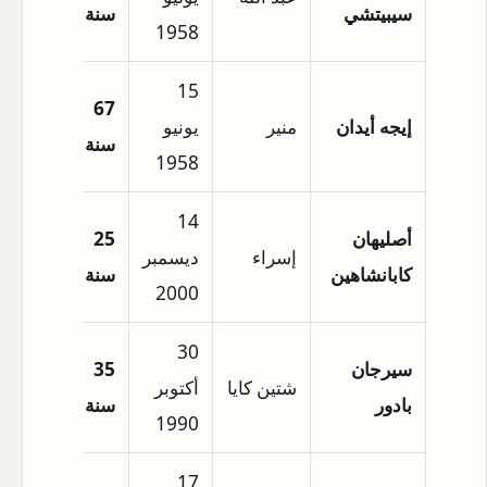
سيبيتشي
سنة
1958
15
67
إيجه أيدان
منير
يونيو
أنقرة
سنة
1958
14
أصليهان
25
إسراء
ديسمبر
إسطنب
كابانشاهين
سنة
2000
30
سيرجان
35
شتين كايا
أكتوبر
إسطنب
بادور
سنة
1990
17