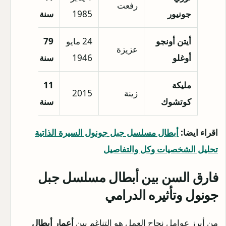
رفعت
إسطنب
جونيور
1985
سنة
أيتن أونجو
24 مايو
79
عزيزة
قيصري
أوغلو
1946
سنة
مليكة
11
زينة
2015
إسطنب
كوتشوك
سنة
اقراء ايضا:
أبطال مسلسل جبل جونول السيرة الذاتية
تحليل الشخصيات وكل والتفاصيل
فارق السن بين أبطال مسلسل جبل
جونول وتأثيره الدرامي
من أبرز عوامل نجاح العمل هو التناغم بين
أعمار أبطال