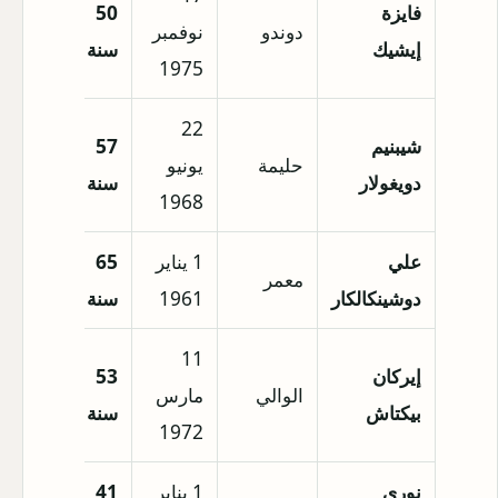
فايزة
50
دوندو
نوفمبر
ألمانيا
إيشيك
سنة
1975
22
شيبنيم
57
حليمة
يونيو
إسطنب
دويغولار
سنة
1968
علي
1 يناير
65
معمر
قبرص
دوشينكالكار
1961
سنة
11
إيركان
53
الوالي
مارس
أنقرة
بيكتاش
سنة
1972
نوري
1 يناير
41