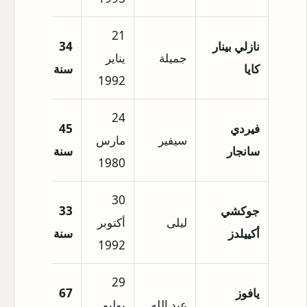
21
نازلي بينار
34
جميلة
يناير
إسطنب
كايا
سنة
1992
24
فيردي
45
سيفير
مارس
إسطنب
سانجار
سنة
1980
30
جوكشي
33
ليلى
أكتوبر
سينوب
أكييلدز
سنة
1992
29
يافوز
67
عبد الله
يوليو
قيصري