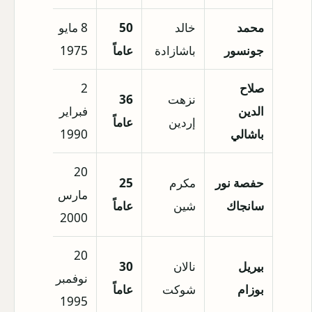
محمد
خالد
50
8 مايو
جونسور
باشازادة
عاماً
1975
صلاح
2
نزهت
36
الدين
فبراير
إردين
عاماً
باشالي
1990
20
حفصة نور
مكرم
25
مارس
سانجاك
شين
عاماً
2000
20
بيريل
نالان
30
نوفمبر
بوزام
شوكت
عاماً
1995