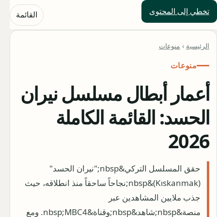
تخطي إلى المحتوى
حلول العالم
القائمة
الرئيسية
›
منوعات
منوعات
أعمار أبطال مسلسل نيران
الحسد: القائمة الكاملة
2026
حقق المسلسل التركي&nbsp;"نيران الحسد"
(Kıskanmak)&nbsp;نجاحاً ساحقاً منذ انطلاقه، حيث
جذب ملايين المشاهدين عبر
منصة&nbsp;شاهد&nbsp;وقناة&nbsp;MBC4. ومع