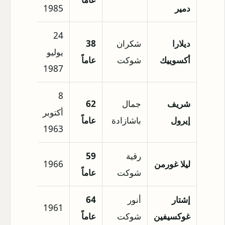
دمير
1985
24
ديلارا
شكران
38
يوليو
أكسوييك
شوكت
عاماً
1987
8
شريف
جمال
62
أكتوبر
إيرول
باشازادة
عاماً
1963
رقية
59
ليلا غورمن
1966
شوكت
عاماً
إشتار
أنور
64
1961
غوكسيفين
شوكت
عاماً