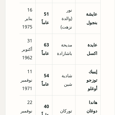
نور
16
عايشة
51
(والدة
يناير
بنجول
عاماً
نزهت)
1975
31
عايدة
مديحة
63
أكتوبر
اكسل
باشازادة
عاماً
1962
إيبيك
11
شادية
54
توزجو
نوفمبر
شين
عاماً
أوغلو
1971
هاندا
22
40
دوغان
توركان
نوفمبر
عاماً