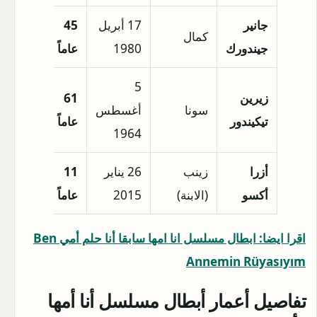
جانير
17 أبريل
45
أضنة،
كمال
جيندورك
1980
عاماً
تركيا
5
زيرين
61
بيله 
سونا
أغسطس
تيكيندور
عاماً
تركيا
1964
أزرا
زينب
26 يناير
11
إسطن
أكسو
(الابنة)
2015
عاماً
تركيا
اقرا ايضا: ابطال مسلسل انا امها سابقا أنا حلم أمي Ben
Annemin Rüyasıyım‬⁩
تفاصيل أعمار أبطال مسلسل أنا أمها