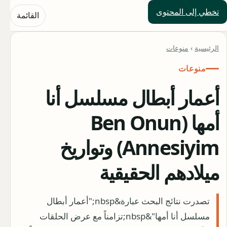
تخطي إلى المحتوى
حلول العالم
القائمة
الرئيسية
›
منوعات
منوعات
أعمار أبطال مسلسل أنا
أمها (Ben Onun
Annesiyim) وتواريخ
ميلادهم الحقيقية
تصدرت نتائج البحث عبارة&nbsp;"أعمار أبطال
مسلسل أنا أمها"&nbsp;تزامناً مع عرض الحلقات