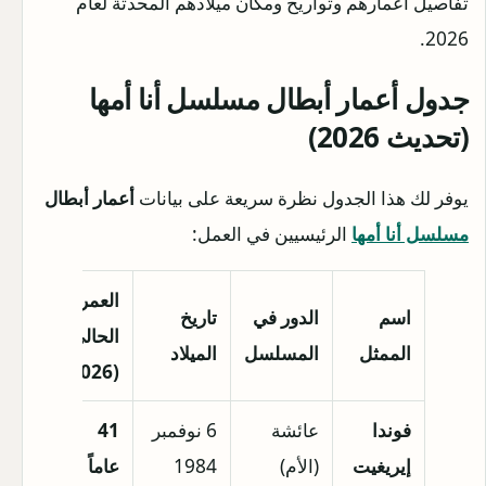
تفاصيل أعمارهم وتواريخ ومكان ميلادهم المحدثة لعام
2026.
جدول أعمار أبطال مسلسل أنا أمها
(تحديث 2026)
يوفر لك هذا الجدول نظرة سريعة على بيانات
أعمار أبطال
مسلسل أنا أمها
الرئيسيين في العمل:
العمر
اسم
الدور في
تاريخ
مكان
الحالي
الممثل
المسلسل
الميلاد
الميلا
(2026)
فوندا
عائشة
6 نوفمبر
41
زفوتا
إيريغيت
(الأم)
1984
عاماً
هولند