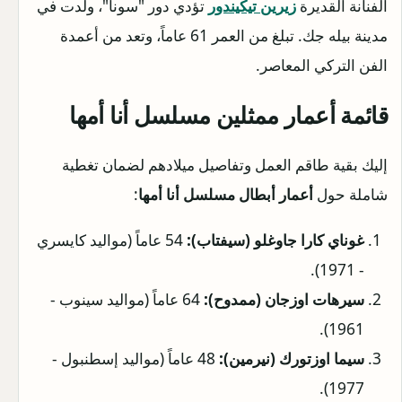
الفنانة القديرة
زيرين تيكيندور
تؤدي دور "سونا"، ولدت في
مدينة بيله جك. تبلغ من العمر 61 عاماً، وتعد من أعمدة
الفن التركي المعاصر.
قائمة
أعمار ممثلين مسلسل أنا أمها
إليك بقية طاقم العمل وتفاصيل ميلادهم لضمان تغطية
شاملة حول
أعمار أبطال مسلسل أنا أمها
:
غوناي كارا جاوغلو (سيفتاب):
54 عاماً (مواليد كايسري
- 1971).
سيرهات اوزجان (ممدوح):
64 عاماً (مواليد سينوب -
1961).
سيما اوزتورك (نيرمين):
48 عاماً (مواليد إسطنبول -
1977).