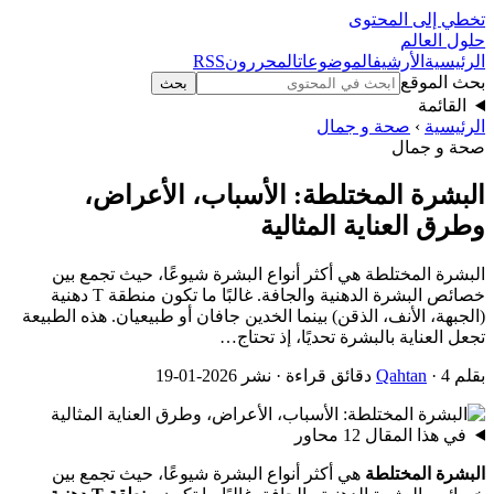
تخطي إلى المحتوى
حلول العالم
الرئيسية
الأرشيف
الموضوعات
المحررون
RSS
بحث الموقع
بحث
القائمة
الرئيسية
›
صحة و جمال
صحة و جمال
البشرة المختلطة: الأسباب، الأعراض،
وطرق العناية المثالية
البشرة المختلطة هي أكثر أنواع البشرة شيوعًا، حيث تجمع بين
خصائص البشرة الدهنية والجافة. غالبًا ما تكون منطقة T دهنية
(الجبهة، الأنف، الذقن) بينما الخدين جافان أو طبيعيان. هذه الطبيعة
تجعل العناية بالبشرة تحديًا، إذ تحتاج…
بقلم
· 4 دقائق قراءة · نشر 2026-01-19
Qahtan
في هذا المقال
12 محاور
البشرة المختلطة
هي أكثر أنواع البشرة شيوعًا، حيث تجمع بين