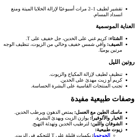
تقشير لطيف 1–2 مرات أسبوعيًا لإزالة الخلايا الميتة ومنع
انسداد المسام.
العناية الموسمية
الشتاء:
كريم غني على الخدين، جل خفيف على T.
الصيف:
واقي شمس خفيف وخالي من الزيوت، تنظيف الوجه
مرتين يوميًا.
روتين الليل
تنظيف لطيف لإزالة المكياج والزيوت.
كريم أو زيت مهدئ على الخدين.
تجنب المنتجات القاسية على البشرة الحساسة.
وصفات طبيعية مفيدة
ماسك الطين مع العسل:
يمتص الدهون ويرطب الخدين.
الخيار والألوفيرا:
يوازن الزيت ويهدئ البشرة.
الشوفان واللبن:
لترطيب الخدين وتهدئة التهيج.
زيوت طبيعية:
الجوجوبا
:
بكميات قليلة على T للتحكم في الزيت.