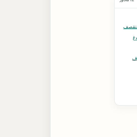
لمتقصف
غ
اف