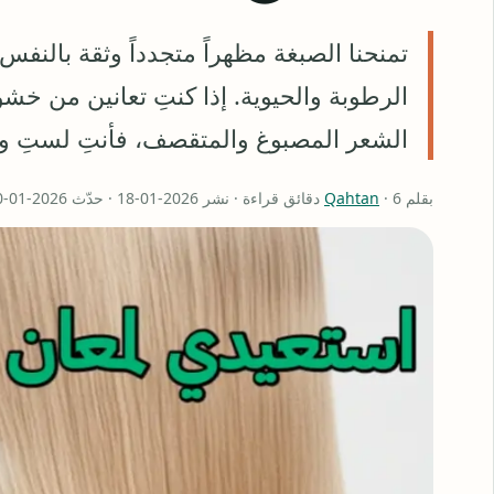
تمنحنا الصبغة مظهراً متجدداً وثقة بالنفس
الرطوبة والحيوية. إذا كنتِ تعانين من خ
الشعر المصبوغ والمتقصف، فأنتِ لستِ و
بقلم
· 6 دقائق قراءة · نشر 2026-01-18 · حدّث 2026-01-20
Qahtan