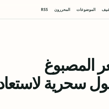
شيف
الموضوعات
المحررون
RSS
ر المصبوغ
تقصف: 7 حلول سحرية لاستعا