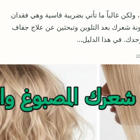
، ولكن غالباً ما تأتي بضريبة قاسية وهي فقدان
شونة شعرك بعد التلوين وتبحثين عن علاج جفاف
حدك. في هذا الدليل…