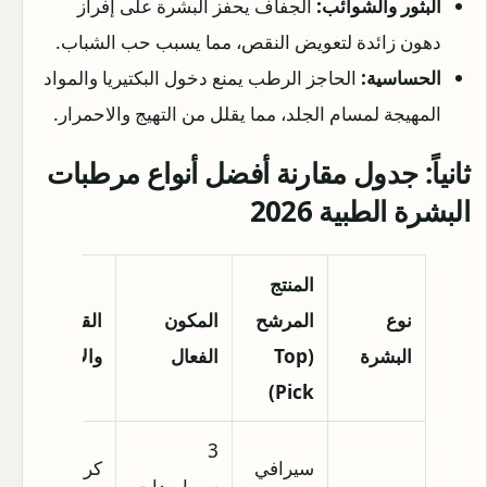
البثور والشوائب:
الجفاف يحفز البشرة على إفراز
دهون زائدة لتعويض النقص، مما يسبب حب الشباب.
الحساسية:
الحاجز الرطب يمنع دخول البكتيريا والمواد
المهيجة لمسام الجلد، مما يقلل من التهيج والاحمرار.
ثانياً: جدول مقارنة أفضل أنواع مرطبات
البشرة الطبية 2026
المنتج
نوع
المرشح
المكون
القوام
البشرة
(Top
الفعال
والامتصاص
Pick)
3
سيرافي
كريم غني،
سيراميدات