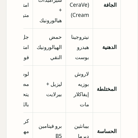
الجافة
(CeraVe
امتصاص
+
Cream)
متوسط
هيالورونيك
نيتروجينا
حمض
جل مائي،
الدهنية
هيدرو
الهيالورونيك
امتصاص
بوست
النقي
فوري
لاروش
لوشن
بوزيه
ليزيل +
مطفي،
المختلطة
إيفاكلار
بيرلايت
يتحكم
مات
باللمعان
كريم ناعم،
بيبانثين
برو فيتامين
الحساسة
مهدئ
ديرما
B5