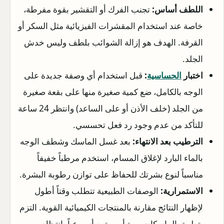
اللطف أساس:
تجنب الفرك أو التقشير بقوة مفرطة،
خاصة عند استخدام المقشرات الفيزيائية مثل السكر أو
القرفة. الهدف هو إزالة الشوائب بلطف وليس خدش
الجلد.
اختبار
الحساسية
:
قبل استخدام أي وصفة جديدة على
الوجه بالكامل، ضع كمية صغيرة منها على بقعة صغيرة
من الجلد (خلف الأذن أو على الساعد) وانتظر 24 ساعة
للتأكد من عدم وجود رد فعل تحسسي.
الترطيب بعد الانتهاء:
بعد غسل الماسك وشطف الوجه
بالماء البارد لإغلاق المسام، استخدم مرطباً خفيفاً
مناسباً لنوع بشرتك للحفاظ على توازن رطوبة البشرة.
الاستمرارية:
الوصفات الطبيعية تتطلب وقتاً أطول
لإظهار النتائج مقارنة بالمنتجات الكيميائية القوية. التزم
بتطبيق الماسكات مرة أو مرتين أسبوعياً بانتظام