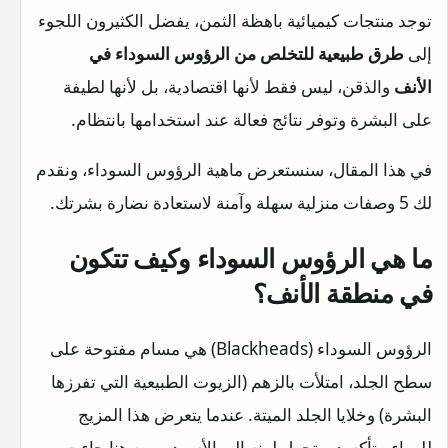
توجد منتجات كيميائية باهظة الثمن، يفضل الكثيرون اللجوء
إلى
طرق طبيعية للتخلص من الرؤوس السوداء في
الأنف
والذقن، ليس فقط لأنها اقتصادية، بل لأنها لطيفة
على البشرة وتوفر نتائج فعالة عند استخدامها بانتظام.
في هذا المقال، سنستعرض ماهية الرؤوس السوداء، ونقدم
لك 5 وصفات منزلية سهلة وآمنة لاستعادة نضارة بشرتك.
ما هي الرؤوس السوداء وكيف تتكون
في منطقة الأنف؟
الرؤوس السوداء (Blackheads) هي مسام مفتوحة على
سطح الجلد، امتلأت بالزهم (الزيوت الطبيعية التي تفرزها
البشرة) وخلايا الجلد الميتة. عندما يتعرض هذا المزيج
للهواء، يتأكسد ويتحول لونه إلى الأسود، ومن هنا جاءت