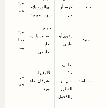
مرتين
جافة
كريم أو
الهيالورونيك،
فقط
جل
زيوت طبيعية
حمض
مرتين
رغوي أو
الساليسيليك،
دهنية
صباحًا
طيني
الطين
ومساءً
الطبيعي
لطيف
جدًا،
الألوفيرا،
مرتين
حساسة
خالٍ من
الشوفان، ماء
فقط
العطور
الورد
والكحول