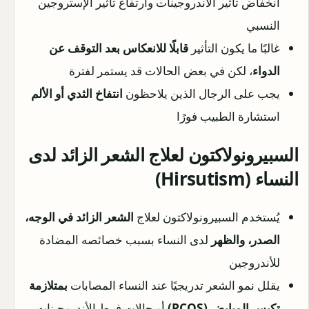
انخفاض تأثير الأندروجينات وارتفاع تأثير الإستروجين
النسبي
غالبًا ما يكون التأثير
قابلًا للانعكاس بعد التوقف عن
الدواء
، لكن في بعض الحالات قد يستمر لفترة
يجب على الرجال الذين يلاحظون
انتفاخ الثدي أو الألم
استشارة الطبيب فورًا
السبيرونولاكتون لعلاج الشعر الزائد لدى
النساء (Hirsutism)
يُستخدم السبيرونولاكتون لعلاج
الشعر الزائد في الوجه،
الصدر، والظهر
لدى النساء بسبب خصائصه المضادة
للأندروجين
يقلل نمو الشعر تدريجيًا عند النساء المصابات
بمتلازمة
تكيس المبايض (PCOS)
أو حالات فرط الأندروجينات