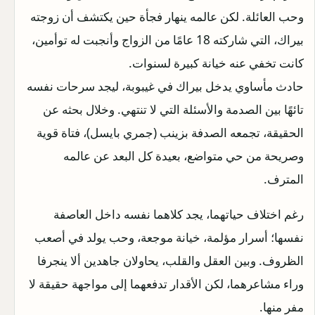
وحب العائلة. لكن عالمه ينهار فجأة حين يكتشف أن زوجته
بيراك، التي شاركته 18 عامًا من الزواج وأنجبت له توأمين،
كانت تخفي عنه خيانة كبيرة لسنوات.
حادث مأساوي يدخل بيراك في غيبوبة، ليجد سرحات نفسه
تائهًا بين الصدمة والأسئلة التي لا تنتهي. وخلال بحثه عن
الحقيقة، تجمعه الصدفة بزينب (جمري بايسل)، فتاة قوية
وصريحة من حي متواضع، بعيدة كل البعد عن عالمه
المترف.
رغم اختلاف حياتهما، يجد كلاهما نفسه داخل العاصفة
نفسها؛ أسرار مؤلمة، خيانة موجعة، وحب يولد في أصعب
الظروف. وبين العقل والقلب، يحاولان جاهدين ألا ينجرفا
وراء مشاعرهما، لكن الأقدار تدفعهما إلى مواجهة حقيقة لا
مفر منها.