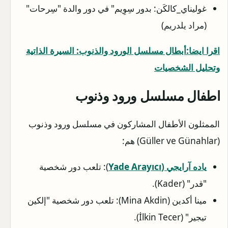
غوليناي_كالكَن: بدور سِوِيم" في دور والدة "سِرحات"
(مراد يلدريم)
اقرا ايضا:أبطال مسلسل الورود والذنوب: السيرة الذاتية
وتحليل الشخصيات
اطفال مسلسل ورود وذنوب
الممثلون الأطفال المشاركون في مسلسل ورود وذنوب
(Güller ve Günahlar) هم:
ياده آرايجي (Yade Arayıcı
): تلعب دور شخصية
"قدر" (Kader).
مينا أكدين (Mina Akdin): تلعب دور شخصية "إلكين
تيجير" (İlkin Tecer).