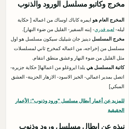
مخرج وكاتبو مسلسل الورود والذنوب
المخرج العام هو
ايمره كاباك اوساك من اعماله [ حكاية
ليله-
لعبه قدري
- إبنه السفير- القليل من ضوء النهار].
مخرج المسلسل
دينيز جان شيليك سيكون مسلسل هو اول
مسلسل من إخراجه، من اعماله كمخرج ثاني لمسلسلات
مثل القليل من ضوء النهار وعشق منطق انتقام.
كاتبة المسلسل هي
يلدا ايروغلو من اعمالها[ حكاية جزيره-
اتصل بمدير اعمالي- الخبز الاسود- الازهار الحزينة- العشق
المبكي]
للمزيد عن أعمار أبطال مسلسل "ورود وذنوب": الأعمار
الحقيقية
نبذه عن ابطال مسلسل ورود وذنوب