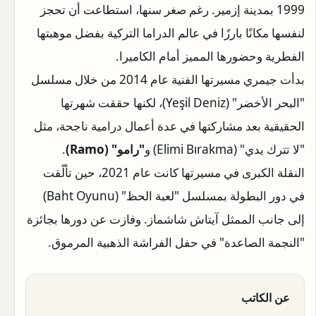
1999 بمدينة إزمير. رغم صغر سنها، استطاعت أن تحجز
لنفسها مكانًا بارزًا في عالم الدراما التركية بفضل موهبتها
الفطرية وحضورها المميز أمام الكاميرا.
بدأت جيمري مسيرتها الفنية عام 2014 من خلال مسلسل
"البحر الأخضر" (Yeşil Deniz)، لكنها حققت شهرتها
الحقيقية بعد مشاركتها في عدة أعمال درامية ناجحة، مثل
"لا تترك يدي" (Elimi Bırakma) و
"رامو" (Ramo)
.
النقلة الكبرى في مسيرتها كانت عام 2021، حين تألّقت
في دور البطولة بمسلسل "لعبة الحظ" (Baht Oyunu)
إلى جانب الممثل آيتاش شاشماز. وفازت عن دورها بجائزة
"النجمة الصاعدة" في حفل الفراشة الذهبية المرموق.
عن الكاتب