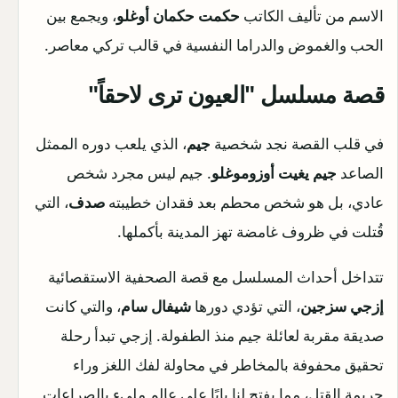
الاسم من تأليف الكاتب
حكمت حكمان أوغلو
، ويجمع بين
الحب والغموض والدراما النفسية في قالب تركي معاصر.
قصة مسلسل "العيون ترى لاحقاً"
في قلب القصة نجد شخصية
جيم
، الذي يلعب دوره الممثل
الصاعد
جيم يغيت أوزوموغلو
. جيم ليس مجرد شخص
عادي، بل هو شخص محطم بعد فقدان خطيبته
صدف
، التي
قُتلت في ظروف غامضة تهز المدينة بأكملها.
تتداخل أحداث المسلسل مع قصة الصحفية الاستقصائية
إزجي سزجين
، التي تؤدي دورها
شيفال سام
، والتي كانت
صديقة مقربة لعائلة جيم منذ الطفولة. إزجي تبدأ رحلة
تحقيق محفوفة بالمخاطر في محاولة لفك اللغز وراء
جريمة القتل، مما يفتح لنا بابًا على عالم مليء بالصراعات