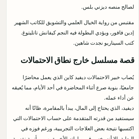
لصالح منصه ديزني بلس.
مقتبس من رواية الخيال العلمي والتشويق للكاتب الشهير
إدين فافور، ويؤدي البطولة فيه النجم كيفانش تاتليتوغ.
كتب السيناريو نجدت شاهين.
قصة مسلسل خارج نطاق الاحتمالات
يُصاب خبير الاحتمالات ديفيد كاين الذي يعمل محاضرًا
جامعيًا، بنوبة صرع أثناء المحاضرة في أحد الأيام، مما يُعيقه
عن أداء عمله.
ديفيد، الذي يحتاج إلى المال، يبدأ بالمقامرة، ظانًا أنه
سيستفيد من قدرته المتقدمة على حساب الاحتمالات التي
اكتسبها نتيجة بعض العلاجات التجريبية، ورغم فوزه في
البداية، إلا أنه يخسر في مباراته الأخيرة، ويمر بأزمة نفسية