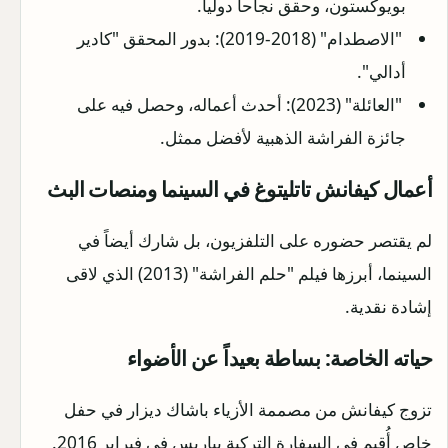
بويوكستون، وحقق نجاحاً دولياً.
"الاصطدام" (2018-2019): بدور المحقق "كادير
أدالي".
"العائلة" (2023): أحدث أعماله، وحصل فيه على
جائزة الفراشة الذهبية لأفضل ممثل.
أعمال كيفانش تاتليتوغ في السينما ومنصات البث
لم يقتصر حضوره على التلفزيون، بل شارك أيضاً في
السينما، أبرزها فيلم "حلم الفراشة" (2013) الذي لاقى
إشادة نقدية.
حياته الخاصة: بساطة بعيداً عن الأضواء
تزوج كيفانش من مصممة الأزياء باشاك ديزار في حفل
خاص أُقيم في السفارة التركية بباريس في فبراير 2016.