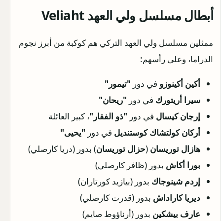
أبطال مسلسل ولي العهد Veliaht
ممثلين مسلسل ولي العهد التركي هم كوكبة من أبرز نجوم
الدراما، وعلى رأسهم:
أكين أكينوزو
في دور
"تيمور"
سيرا أريتورك
في دور
"ريحان"
إرجان كيسال
في دور
"ذو الفقار"
، كبير العائلة
أركان كولتشاك كوستنديل
في دور
"يحيى"
هازال توريسان
(
حزال توريسان
) بدور (دريا كارصلي)
بورا أكاش
بدور (ظافر كارصلي)
إردم شينوجاك
بدور (بيازيد كورتاران)
ديريا كاراداش
بدور (قدرت كارصلي)
عارف بيشكين
بدور (أرناؤوط صايم)