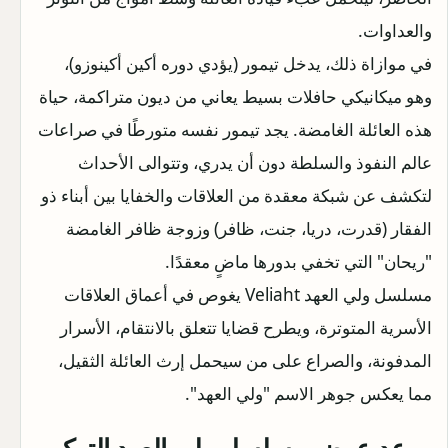
والعداوات.
في موازاة ذلك، يدخل تيمور (يؤدي دوره أكين أكينوزو)،
وهو ميكانيكي حافلات بسيط يعاني من ديون متراكمة، حياة
هذه العائلة الغامضة. يجد تيمور نفسه متورطًا في صراعات
عالم النفوذ والسلطة دون أن يدري، وتتوالى الأحداث
لتكشف عن شبكة معقدة من العلاقات والخفايا بين أبناء ذو
الفقار (قدرت، دريا، جنت، ظافر) وزوجة ظافر الغامضة
"ريحان" التي تخفي بدورها ماضٍ معقدًا.
مسلسل ولي العهد Veliaht يغوص في أعماق العلاقات
الأسرية المتوترة، ويطرح قضايا تتعلق بالانتقام، الأسرار
المدفونة، والصراع على من سيحمل إرث العائلة الثقيل،
مما يعكس جوهر الاسم "ولي العهد".