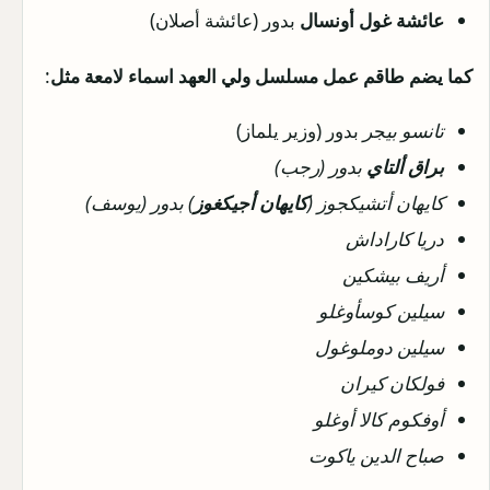
عائشة غول أونسال
بدور (عائشة أصلان)
كما يضم طاقم عمل مسلسل ولي العهد اسماء لامعة مثل
:
تانسو بي
ج
ر
بدور (وزير يلماز)
براق ألتاي
بدور (رجب)
كايهان أتشيكجوز (
كايهان أجيكغوز
) بدور (يوسف)
دريا كاراداش
أريف بيشكين
سيلين كوسأوغلو
سيلين دوملوغول
فولكان كيران
أوفكوم كالا أوغلو
صباح الدين ياكوت