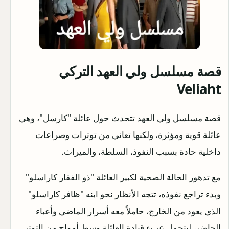
قصة مسلسل ولي العهد التركي
Veliaht
قصة مسلسل ولي العهد تتحدث حول عائلة "كارسل"، وهي
عائلة قوية ومؤثرة، ولكنها تعاني من توترات وصراعات
داخلية حادة بسبب النفوذ، السلطة، والميراث.
مع تدهور الحالة الصحية لكبير العائلة "ذو الفقار كاراسلو"
وبدء تراجع نفوذه، تتجه الأنظار نحو ابنه "ظافر كاراسلو"
الذي يعود من الخارج، حاملاً معه أسرار الماضي وأعباء
الحاضر، ليتحمل عبء قيادة العائلة وسط أمواج من التوتر