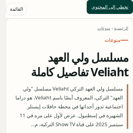
تخطي إلى المحتوى
حلول العالم
القائمة
الرئيسية
›
منوعات
منوعات
مسلسل ولي العهد
Veliaht تفاصيل كاملة
مسلسل ولي العهد التركي Veliaht مسلسل "ولي
العهد" التركي، المعروف أيضًا باسم Veliaht، هو دراما
اجتماعية تدور أحداثها في محطة حافلات إيسنلر
الشهيرة في إسطنبول. عرض لأول على مره في 11
سبتمبر 2025 على قناة Show TV التركية، م…