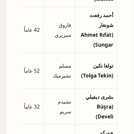
أحمد رفعت
شونغار
فاروق
42 عاماً
1.80 متر
(Ahmet Rıfat
سيزيري
Sungar)
1.78 
تولغا تكين
مسلم
52 عاماً
(معلوما
(Tolga Tekin)
تشيرميك
شائعة)
بشرى ديفيلي
تشيدم
(Büşra
32 عاماً
1.80 متر
سريم
Develi)
جوركم