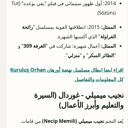
2014: أول ظهور سينمائي في فيلم "يفي بوعده" (Tut
Sözünü)
الممثل:
2015: انطلاقتها القوية بمسلسل "
رائحة
الفراولة
" الذي أكسبها الشهرة.
الممثل:
أعمال شهيرة: شاركت في "
الغرفة 309
" و
"
الطائر المبكر
" و "
منزلي
".
اقراء ايضا ابطال مسلسل نهضة أورهان Kuruluş Orhan
كل المعلومات والتفاصيل
نجيب ميميلي - غوردال (السيرة
والتعليم وأبرز الأعمال)
يُعد النجم
نجيب ميميلي (Necip Memili)
من قامات