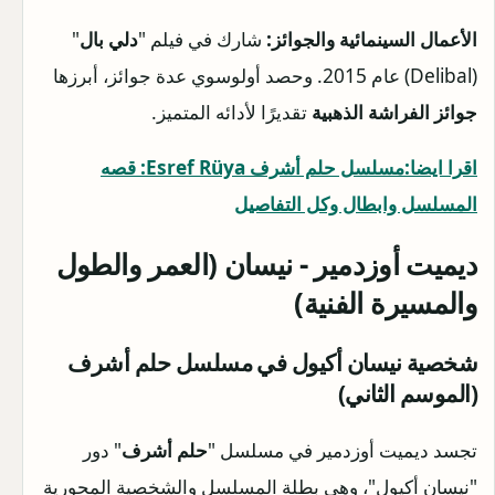
الأعمال السينمائية والجوائز:
شارك في فيلم "
دلي بال
"
(Delibal) عام 2015. وحصد أولوسوي عدة جوائز، أبرزها
جوائز الفراشة الذهبية
تقديرًا لأدائه المتميز.
اقرا ايضا:مسلسل حلم أشرف Esref Rüya: قصه
المسلسل وابطال وكل التفاصيل
ديميت أوزدمير - نيسان (العمر والطول
والمسيرة الفنية)
شخصية نيسان أكيول في مسلسل حلم أشرف
(الموسم الثاني)
تجسد ديميت أوزدمير في مسلسل "
حلم أشرف
" دور
"نيسان أكيول"، وهي بطلة المسلسل والشخصية المحورية