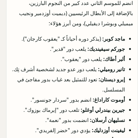
انضم للموسم الثاني عدد كبير من النجوم البارزين،
بالإضافة إلى الأبطال الرئيسيين (ديميت أوزدمير ونجيب
ميميلي وبوشرا ديفيلي)، ومن أبرز هؤلاء:
ماجد كوبر:
(يذكر دوره أحياناً كـ "يعقوب كارجان").
جوركم سيفينديك:
يلعب دور "قدير".
ألبر أطاك:
يلعب دور "يعقوب".
تانير روميلي:
يلعب دور عدو جديد لشخصية أشرف تِك.
إبرو ديستان:
تعود للتمثيل بعد غياب بدور مفاجئ في
المسلسل.
أوموت كاراداغ:
انضم بدور "سردار جونسور".
جيرين بيندرلي أوغلو:
تلعب دور "إيرماك بوزوك".
نسليهان أرسلان:
انضمت بدور "نعمة".
ليفينت أوزدليك:
يؤدي دور "خضر إلفريدي".