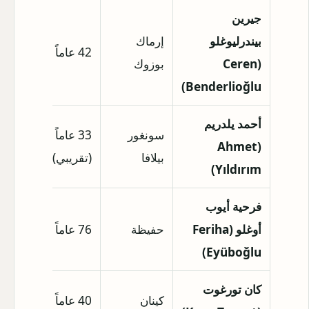
جيرين
بيندرليوغلو
إرماك
42 عاماً
غير متاح
(Ceren
بوزوك
Benderlioğlu)
أحمد يلدريم
سونغور
33 عاماً
1.80 
(Ahmet
بيلافا
(تقريبي)
(تقريبي)
Yıldırım)
فرحية أيوب
أوغلو (Feriha
حفيظة
76 عاماً
غير متاح
Eyüboğlu)
كان تورغوت
كينان
40 عاماً
غير متاح