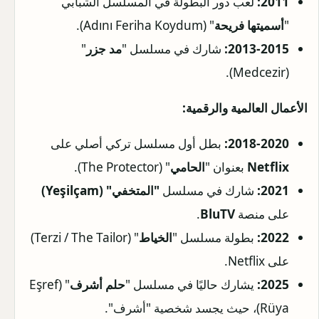
2011:
لعب دور البطولة في المسلسل الشبابي
"
أسميتها فريحة
" (Adını Feriha Koydum).
2013-2015:
شارك في مسلسل "
مد جزر
"
(Medcezir).
الأعمال العالمية والرقمية:
2018-2020:
بطل أول مسلسل تركي أصلي على
Netflix
بعنوان "
الحامي
" (The Protector).
2021:
شارك في مسلسل
"المتخفي" (Yeşilçam)
على منصة
BluTV
.
2022:
بطولة مسلسل "
الخياط
" (Terzi / The Tailor)
على Netflix.
2025:
يشارك حاليًا في مسلسل "
حلم أشرف
" (Eşref
Rüya)، حيث يجسد شخصية "أشرف".