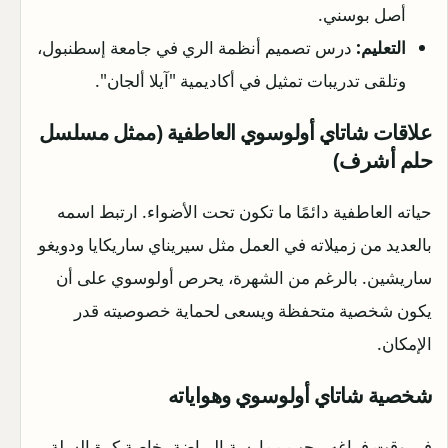
أصل بوسني.
التعليم:
درس تصميم أنظمة الري في جامعة إسطنبول،
وتلقى تدريبات تمثيل في أكاديمية "آيلا ألجان".
علاقات شاتاي أولوسوي العاطفية (ممثل مسلسل
حلم أشرف)
حياته العاطفية دائمًا ما تكون تحت الأضواء. ارتبط اسمه
بالعديد من زميلاته في العمل مثل سيريناي ساريكايا ودويغو
ساريشين. بالرغم من الشهرة، يحرص أولوسوي على أن
يكون شخصية متحفظة ويسعى لحماية خصوصيته قدر
الإمكان.
شخصية شاتاي أولوسوي وهواياته
في وقت فراغه، يحب ممارسة الرياضة، خاصة كرة السلة.