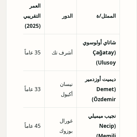
العمر
الطول
الممثل/ة
الدور
التقريبي
التقريبي
(2025)
شاتاي أولوسوي
(Çağatay
أشرف تك
35 عاماً
1.90 متر
Ulusoy)
ديميت أوزدمير
نيسان
(Demet
33 عاماً
1.70 متر
أكيول
Özdemir)
نجيب ميميلي
غورال
(Necip
45 عاماً
1.85 متر
بوزوك
Memili)