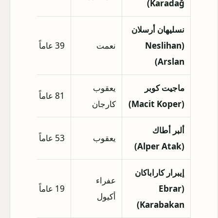
Karadağ)
نسليهان أرسلان
(Neslihan
نعمت
39 عاماً
غير متاح
Arslan)
ماجيت كوبر
يعقوب
81 عاماً
غير متاح
(Macit Koper)
كارجان
ألبر أطاك
يعقوب
53 عاماً
غير متاح
(Alper Atak)
إيبرار كاراباكان
عفراء
(Ebrar
19 عاماً
غير متاح
أكيول
Karabakan)