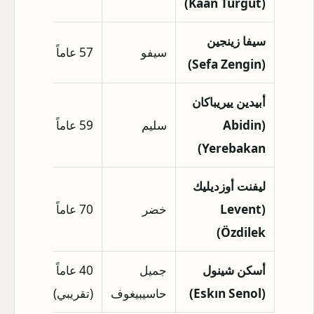
(Kaan Turgut)
سيفا زينجين
سيفو
57 عاماً
1.74 متر
(Sefa Zengin)
أبيدين ييريباكان
(Abidin
سليم
59 عاماً
غير متاح
Yerebakan)
ليفنت أوزديليك
(Levent
خضر
70 عاماً
غير متاح
Özdilek)
أسكن شينول
جميل
40 عاماً
1.67 
(Eskın Senol)
حاسيبيغوف
(تقريبي)
(تقريبي)