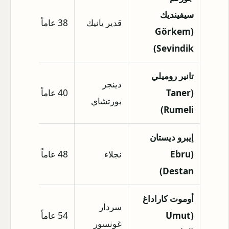
سيفينديك
قدير يانيك
38 عاماً
1.85 متر
(Görkem
Sevindik)
تانير روميلي
دينجر
(Taner
40 عاماً
1.85 متر
بورتشاي
Rumeli)
إيبرو ديستان
(Ebru
نجلاء
48 عاماً
1.76 متر
Destan)
أوموت كاراداغ
سردار
(Umut
54 عاماً
غير متاح
غونسور