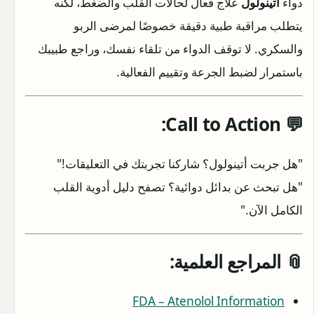
دواء
أتينولول
علاج فعال لحالات القلب والضغط، لكنه
يتطلب مراقبة طبية دقيقة خصوصًا لمرضى الربو
والسكري. لا توقف الدواء من تلقاء نفسك، وراجع طبيبك
باستمرار لضبط الجرعة وتقييم الفعالية.
💬 Call to Action:
"هل جربت أتينولول؟ شاركنا تجربتك في التعليقات!"
"هل تبحث عن بدائل دوائية؟ تصفح دليل أدوية القلب
الكامل الآن."
📎 المراجع العلمية:
FDA – Atenolol Information