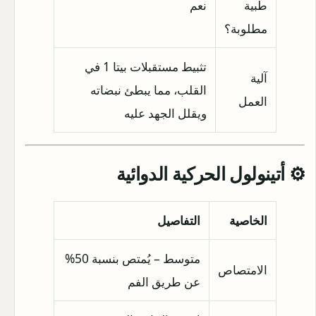
طبية
نعم
مطلوبة؟
تثبيط مستقبلات بيتا 1 في
آلية
القلب، مما يبطئ نبضاته
العمل
ويقلل الجهد عليه
⚙️ أتينولول الحركية الدوائية
الخاصية
التفاصيل
متوسط – يُمتص بنسبة 50%
الامتصاص
عن طريق الفم