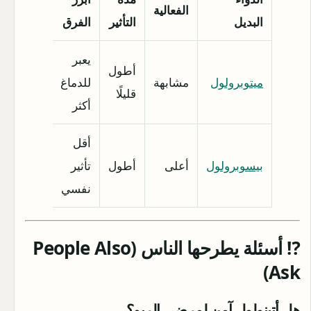
الفعالية
البديل
التأثير
الفرق
يعبر
أطول
ميتوبرولول
مشابهة
للدماغ
قليلًا
أكثر
أقل
بيسوبرولول
أعلى
أطول
تأثير
نفسي
⁉️ أسئلة يطرحها الناس (People Also
Ask)
هل أتينولول آمن لمرضى الربو؟