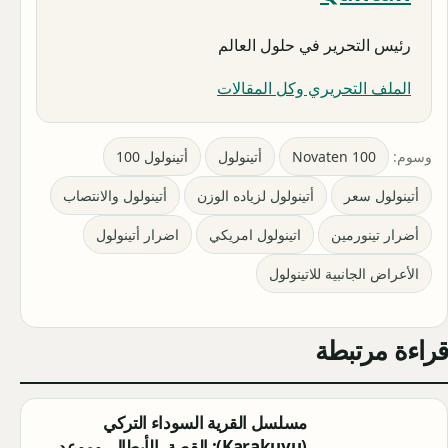
رئيس التحرير في حلول العالم
الملف التحريري وكل المقالات
وسوم:
Novaten 100
أتينولول
أتينولول 100
أتينولول سعر
أتينولول لزياده الوزن
أتينولول والانتصاب
أضرار تينورمين
اتينولول امريكي
اضرار أتينولول
الأعراض الجانبية للاتينولول
قراءة مرتبطة
مسلسل القرية السوداء التركي
(Karakuyu): القصة، الأبطال، وموعد