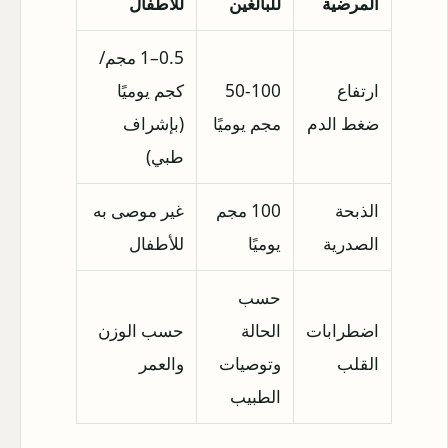
المرضية
للبالغين
للأطفال
0.5–1 مجم/
ارتفاع
50-100
كجم يوميًا
ضغط الدم
مجم يوميًا
(بإشراف
طبي)
الذبحة
100 مجم
غير موصى به
الصدرية
يوميًا
للأطفال
حسب
اضطرابات
الحالة
حسب الوزن
القلب
وتوصيات
والعمر
الطبيب