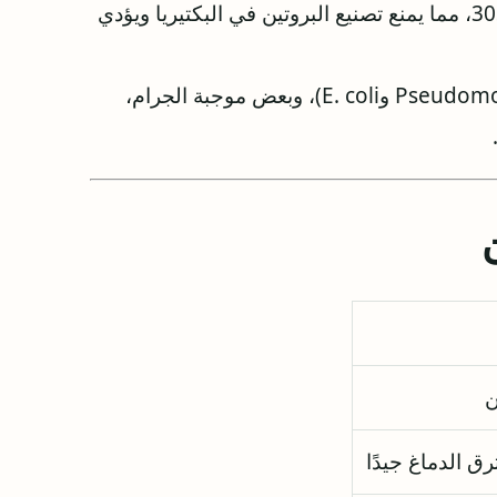
يرتبط بوحدات الريبوسوم البكتيري 30S، مما يمنع تصنيع البروتين في البكتيريا ويؤدي
فعّال ضد بكتيريا سالبة الجرام (مثل Pseudomonas وE. coli)، وبعض موجبة الجرام،
ن
ق الدماغ جيدًا