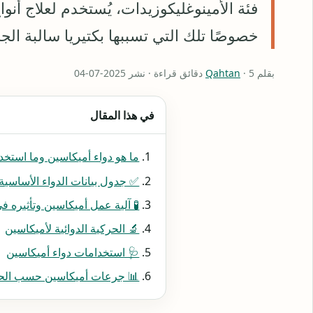
فئة الأمينوغليكوزيدات، يُستخدم لعلاج أنو
خصوصًا تلك التي تسببها بكتيريا سالبة ال
بقلم
· 5 دقائق قراءة · نشر 2025-07-04
Qahtan
في هذا المقال
ما هو دواء أميكاسين وما استخد
✅ جدول بيانات الدواء الأساسية
🧪 آلية عمل أميكاسين وتأثيره 
🔬 الحركية الدوائية لأميكاسين
🩺 استخدامات دواء أميكاسين
📊 جرعات أميكاسين حسب الحا