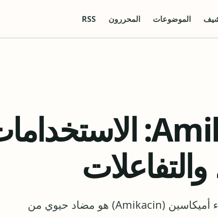
شيف
الموضوعات
المحررون
RSS
أميكاسين Amikacin: الاستخدا
 والتفاعلات
ما هو دواء أميكاسين وما استخداماته؟ دواء أميكاسين (Amikacin) هو مضاد حيوي من