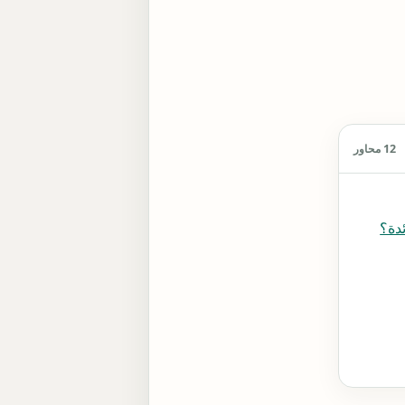
12 محاور
ئدة؟