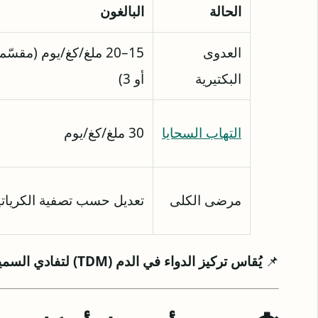
الحالة
البالغون
العدوى
15–20 ملغ/كغ/يوم (مق
البكتيرية
أو 3)
التهاب السحايا
30 ملغ/كغ/يوم
مرضى الكلى
تعديل حسب تصفية الكرياتي
📌
يُقاس تركيز الدواء في الدم (TDM) لتفادي السمية.