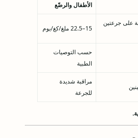
الأطفال والرضّع
سّمة على جرعتين
15–22.5 ملغ/كغ/يوم
حسب التوصيات
الطبية
مراقبة شديدة
نين
للجرعة