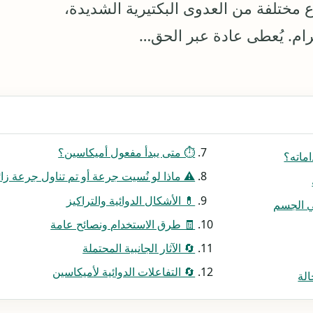
اع مختلفة من العدوى البكتيرية الشديدة،
جرام. يُعطى عادة عبر الحق…
⏱️ متى يبدأ مفعول أميكاسين؟
اماته؟
⚠️ ماذا لو نُسيت جرعة أو تم تناول جرعة زا
💊 الأشكال الدوائية والتراكيز
في الجسم
🧾 طرق الاستخدام ونصائح عامة
🔄 الآثار الجانبية المحتملة
🔄 التفاعلات الدوائية لأميكاسين
لة