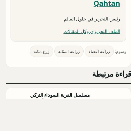
Qahtan
رئيس التحرير في حلول العالم
الملف التحريري وكل المقالات
وسوم:
زراعه اعضاء
زراعه المثانه
زرع مثانه
قراءة مرتبطة
مسلسل القرية السوداء التركي
(Karakuyu): القصة، الأبطال، وموعد
العرض
Qahtan ·
2026-08-02