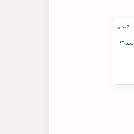
7 محاور
سيئة"؟