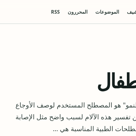
شيف
الموضوعات
المحررون
RSS
اطفال
النمو؟ &nbsp;&nbsp;"آلام النمو" هو المصطلح المستخدم لوصف الأوجاع
ن تفسير هذه الآلام لسبب واضح مثل الإصابة
صطلحات الطبية المناسبة هي …