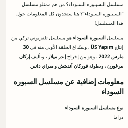
مسلسل الـسبـوره السـوداء؟ من هم ممثلو مسلسل
“السـبـوره السـوداء”؟ هنا ستجدون كل المعلومات حول
هذا المسلسل!
مسلسل
السبوره السوداء
هو مسلسل تلفزيوني تركي من
إنتاج
ÜS Yapım
، وستُذاع الحلقة الأولى منه في
30
مارس 2022
، وهو من إخراج
إندر ميلار
، وتأليف
إركان
بيرغورن
، وبطولة
فوركان أنديتش
و
ميراي دانير
.
معلومات إضافية عن مسلسل السبوره
السوداء
نوع مسلسل السبوره السوداء
دراما