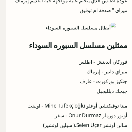
عودة أطلس الذي يتحتم عليه مواجهة حبه القديم إيرماك "
ميراي " صدفة ام توفيق
ممثلين مسلسل السبوره السوداء
فوركان أنديتش - اطلس
ميراي دانير - إيرماك
جنكيز بوزكورت - عارف
جيجك ديلليجيل
مينا توفيكتشي أوغلو Mine Tüfekçioğlu - اولفت
أونور دورماز Onur Durmaz - سفر
سالن أوتشر Selen Uçer.( سيلين اوتشير)