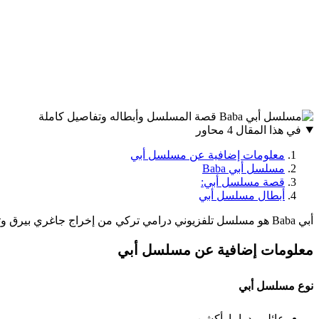
في هذا المقال
4 محاور
معلومات إضافية عن مسلسل أبي
مسلسل أبي Baba
قصة مسلسل أبي:
أبطال مسلسل أبي
أبي Baba هو مسلسل تلفزيوني درامي تركي من إخراج جاغري بيرق وتأليف جوكهان هورزوم وإكين أتالار ، وبتوقيع أي يابيم. يتشارك هالوك بيلجينر وتولغا ساريتاش الأدوار القيادية في المسلسل.
معلومات إضافية عن مسلسل أبي
نوع مسلسل أبي
عائلي، دراما, أكشن