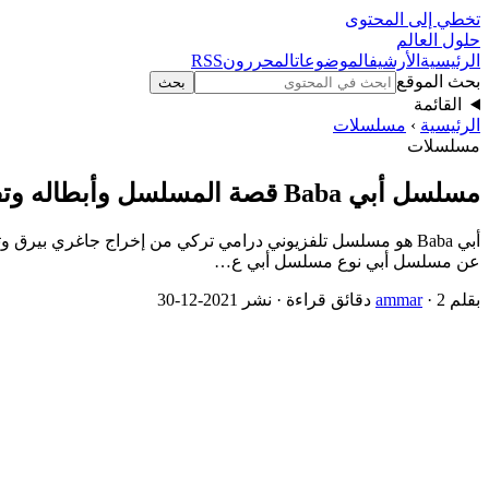
تخطي إلى المحتوى
حلول العالم
الرئيسية
الأرشيف
الموضوعات
المحررون
RSS
بحث الموقع
بحث
القائمة
الرئيسية
›
مسلسلات
مسلسلات
مسلسل أبي Baba قصة المسلسل وأبطاله وتفاصيل كاملة
أبي Baba هو مسلسل تلفزيوني درامي تركي من إخراج جاغري بيرق 
عن مسلسل أبي نوع مسلسل أبي ع…
بقلم
· 2 دقائق قراءة · نشر 2021-12-30
ammar