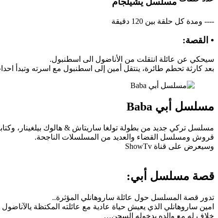
مسلسل يشيلجام
---- ومدة كل حلقة بين 120 دقيقة
• القصة:
سيحكي عن عائلة انتقلت من الأناضول الى اسطنبول.
بعد كارثة تحطم طائرة، ينتقل أمين إلى اسطنبول مع اسرته وتبدأ احد
مسلسل أبي Baba
مسلسل تركي جديد من بطولة تولغا ساريتاش & هالوك بيلغينار، وكتا
قروش ومسلسل القضاء والعديد من المسلسلات الناجحة.
وسيعرض على قناة ShowTv
قصة مسلسل أبي:
تدور قصة المسلسل حول عائلة ساروهانلي المؤثرة..
امين ساروهانلي الذي يعيش حياة عادية مع عائلته المكتظة يالآناض
خلاف له مع والده بدخوله السجن…