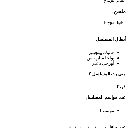
القمر للإنتاج
ملحن:
Toygar Işıklı
أبطال المسلسل
هالوك بيلجينير
تولجا ساريتاس
أوزجي ياغيز
متى بث المسلسل ؟
قريبًا
عدد مواسم المسلسل
موسم 1
عدد حلقات