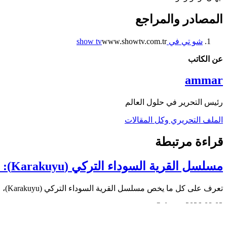
المصادر والمراجع
شو تي في show tv
www.showtv.com.tr
عن الكاتب
ammar
رئيس التحرير في حلول العالم
الملف التحريري وكل المقالات
قراءة مرتبطة
مسلسل القرية السوداء التركي (Karakuyu): القصة، الأبطال، وموعد العرض
تعرف على كل ما يخص مسلسل القرية السوداء التركي (Karakuyu)، من القصة وأبطال العمل إلى موعد العرض، القناة الناقلة،…
Qahtan ·
2026-08-02