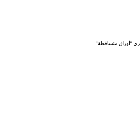
وري "أوراق متساقطة"