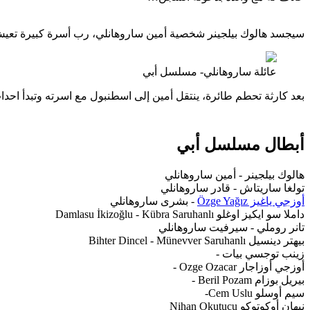
سيجسد هالوك بيلجينر شخصية أمين ساروهانلي، رب أسرة كبيرة تعي
عائلة ساروهانلي- مسلسل أبي
بعد كارثة تحطم طائرة، ينتقل أمين إلى اسطنبول مع اسرته وتبدأ اح
أبطال مسلسل أبي
هالوك بيلجينر - أمين ساروهانلي
تولغا ساريتاش - قادر ساروهانلي
أوزجي ياغيز Özge Yağız
- بشرى ساروهانلي
داملا سو ايكيز اوغلو Damlasu İkizoğlu - Kübra Saruhanlı
تانر روملي - سيرفيت ساروهانلي
بيهتر دينسيل Bihter Dincel - Münevver Saruhanlı
زينب توجسي بيات -
أوزجي أوزاجار Ozge Ozacar -
بيريل بوزام Beril Pozam -
سيم أوسلو Cem Uslu-
نيهان أوكوتوكو Nihan Okutucu