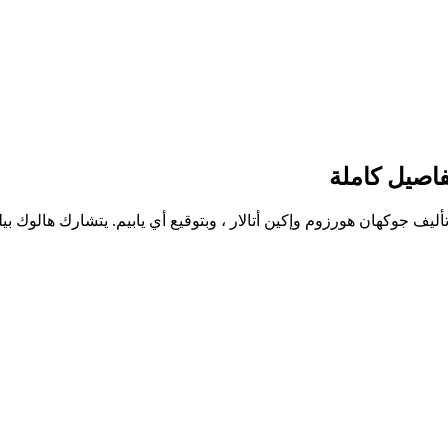
وتأليف جوكهان هورزوم وإكين أتالار ، وبتوقيع أي يابيم. يتشارك هالوك 