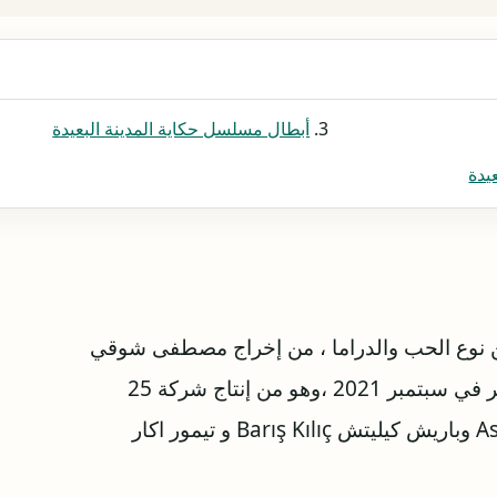
أبطال مسلسل حكاية المدينة البعيدة
يدة
من نوع الحب والدراما ، من إخراج مصطفى شوقي
دوغان وتأليف كان سنان ، والحلقة الأولى منه ستنشر في سبتمبر 2021 ،وهو من إنتاج شركة 25
فيلمًا. كذلك من بطولة أصليهان جونر Aslıhan Güner وباريش كيليتش Barış Kılıç و تيمور اكار