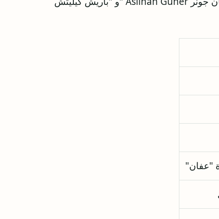
مسلسل حكاية المدينة هو من بطولة كل من "أصليهان جونر Aslıhan Güner "و "باريش كيليتش
ة "عفان"