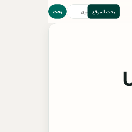
بحث الموقع
بحث
دة Uzak