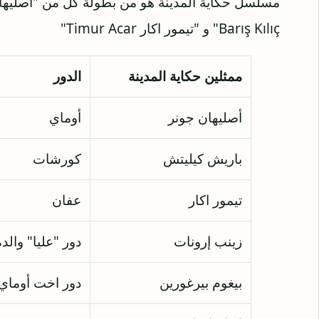
Barış Kılıç" و "تيمور اكار Timur Acar"
ممثلين حكاية المدينة
الدور
أصليهان جونر
أوماي
باريش كيليتش
كورشات
تيمور اكار
عفان
زينب إرونات
دور "عليا" والد
بيغوم بيرغورين
دور اخت أوماي