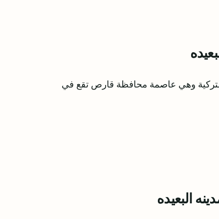
عيده
التركية وهي عاصمة محافظة قارص تقع في
نه البعيده