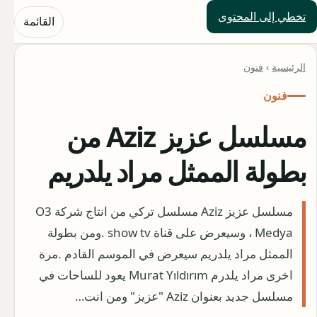
تخطي إلى المحتوى
حلول العالم
القائمة
الرئيسية
›
فنون
فنون
مسلسل عزيز Aziz من
بطولة الممثل مراد يلدريم
مسلسل عزيز Aziz مسلسل تركي من انتاج شركة O3
Medya ، وسيعرض على قناة show tv .ومن بطولة
الممثل مراد يلدريم سيعرض في الموسم القادم ‏‎.مرة
اخرى مراد يلدرم Murat Yıldırım يعود للساحات في
مسلسل جديد بعنوان Aziz "عزيز" ومن انت…