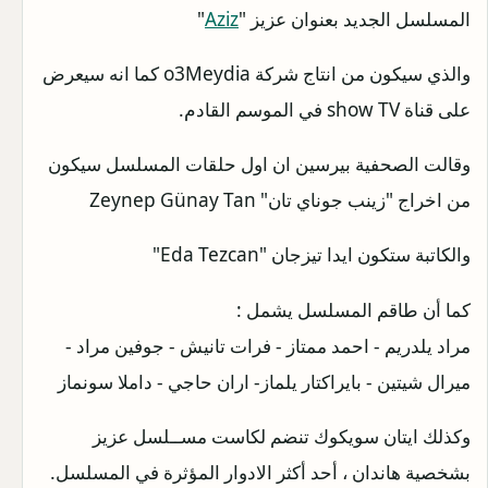
المسلسل الجديد بعنوان عزيز "
Aziz
"
والذي سيكون من انتاج شركة o3Meydia كما انه سيعرض
على قناة show TV في الموسم القادم.
وقالت الصحفية بيرسين ان اول حلقات المسلسل سيكون
من اخراج "زينب جوناي تان" Zeynep Günay Tan
والكاتبة ستكون ايدا تيزجان "Eda Tezcan"
كما أن طاقم المسلسل يشمل :
مراد يلدريم - احمد ممتاز - فرات تانيش - جوفين مراد -
ميرال شيتين - بايراكتار يلماز- اران حاجي - داملا سونماز
وكذلك ايتان سويكوك تنضم لكاست مســلسل عزيز
بشخصية هاندان ، أحد أكثر الادوار المؤثرة في المسلسل.