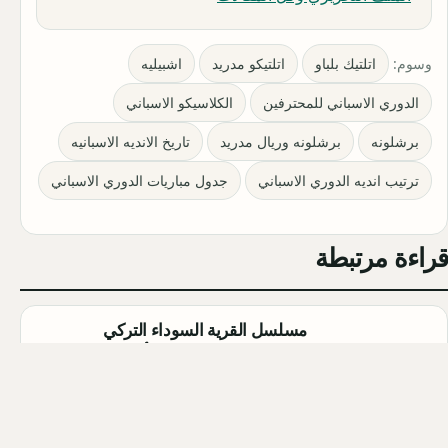
وسوم:
اتلتيك بلباو
اتلتيكو مدريد
اشبيليه
الدوري الاسباني للمحترفين
الكلاسيكو الاسباني
برشلونه
برشلونه وريال مدريد
تاريخ الانديه الاسبانيه
ترتيب انديه الدوري الاسباني
جدول مباريات الدوري الاسباني
قراءة مرتبطة
مسلسل القرية السوداء التركي
(Karakuyu): القصة، الأبطال، وموعد
العرض
Qahtan ·
2026-08-02