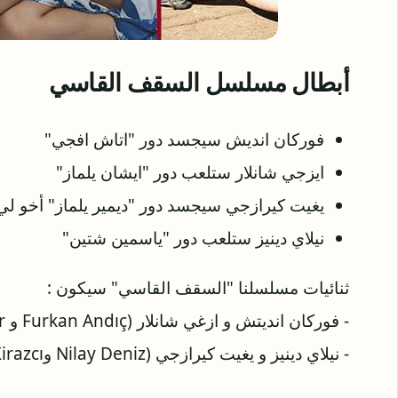
أبطال مسلسل السقف القاسي
فوركان انديش سيجسد دور "اتاش افجي"
ايزجي شانلار ستلعب دور "ايشان يلماز"
يغيت كيرازجي سيجسد دور "ديمير يلماز" أخو 
نيلاي دينيز ستلعب دور "ياسمين شتين"
‏ثنائيات مسلسلنا "السقف القاسي" سيكون :
- فوركان انديتش و ازغي شانلار (Furkan Andıç و ‎Ezgi Şenler)
- نيلاي دينيز و يغيت كيرازجي (‎Nilay Deniz و‎(Yiğit Kirazcı