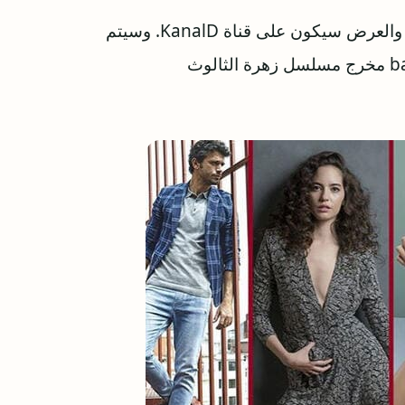
‏التصوير سيبدأ الاسبوع الثاني من شهر يونيو المقبل. والعرض سيكون على قناة KanalD. وسيتم