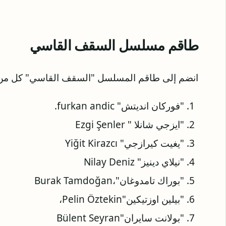
طاقم مسلسل السقف القاسي
‏انضم إلى طاقم المسلسل "السقف القاسي" كل من
"فوركان انديتش" ‎furkan andic.
"ايزجي شانلا " ‎Ezgi Şenler
"يغيت كيرازجي" Yiğit Kirazcı
"نيلاي دينيز" ‎Nilay Deniz
"بوراك تامدوغان"،‎Burak Tamdoğan
"بيلين اوزتيكين"‎Pelin Öztekin،
"بولانت سايران"‎Bülent Seyran