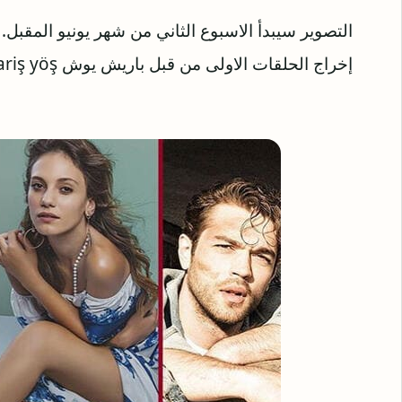
إخراج الحلقات الاولى من قبل باريش يوش bariş yöş مخرج مسلسل زهرة الثالوث