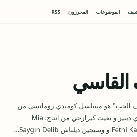
شيف
الموضوعات
المحررون
RSS
القاسي
ف الحب" هو مسلسل كوميدي رومانسي من
بطولة ‏فوركان انديتش و ازغي شانلا و نيلاي دينيز و يغيت كيرازجي من انتاج: Mia