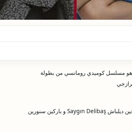
هو مسلسل كوميدي رومانسي من بطولة
يرازجي
ومن كتابة: فتحي كانتارسي ‎Fethi Kantarcı و وسيجين ديلباش ‎Saygın Delibaş و باركين سنورين