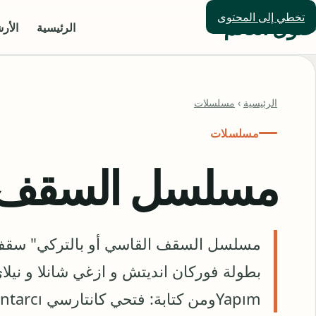
تخطي إلى المحتوى
حلول العالم
الرئيسية
الأر
الرئيسية
›
مسلسلات
مسلسلات
مسلسل السقف 
مسلسل السقف القاسي أو بالتركي" سق
Yapımومن كتابة: فتحي كانتارسي ‎Fethi Kantarcı و وسيجين ديلباش ‎Saygın Delib…