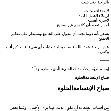
بالراحة حتى يثبت
‏لأصدقاءه نجاحه
‏لزملاء العمل ذكاءه
‏لأسرته أهميته
‏لمن ينتقده بأن كلامهم غير صحيح
‏يشعر بأنه دوما يجب أن يتفوق على الجميع ويسيطر على تفكير
الجميع
‏عش براحة وثقة بالله فلست بحاجة لاثبات أي شيء, فقط كن أنت
وكفى .
——-
إبتسم،لربّما يحدُث ذلك الشيء الّذي تنتظره جداً ?
صباح الإبتسامةالحلوة
صباح الإبتسامةالحلوة
——
من أسباب السعادة أن يكون لديك عيناً ترى الأجمل ، وقلباً يغفر