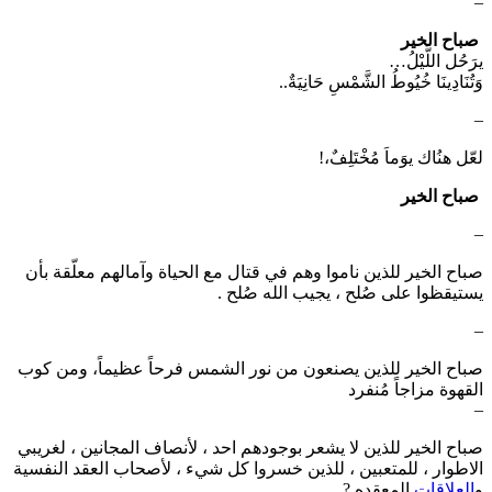
–
‏⁧
صباح الخير
⁩
‏يرَحُل اللَّيْلُ…
‏وَتُنَادِينَا خُيُوطُ الشَّمْسِ حَانِيَةٌ..
–
‏لعّل هنُاك يوَماَ مُخْتَلِفٌ،!
⁧ صباح الخير ⁩
–
صباح الخير للذين ناموا وهم في قتال مع الحياة وآمالهم معلّقة بأن
يستيقظوا على صُلح ، يجيب الله صُلح .
–
صباح الخير للذين يصنعون من نور الشمس فرحاً عظيماً، ومن كوب
القهوة مزاجاً مُنفرد
–
صباح الخير للذين لا يشعر بوجودهم احد ، لأنصاف المجانين ، لغريبي
الاطوار ، للمتعبين ، للذين خسروا كل شيء ، لأصحاب العقد النفسية
و
العلاقات
المعقده ?.