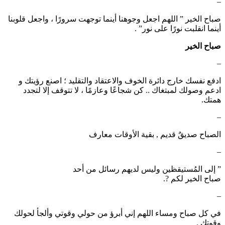
–
صباح الخير ” اللهم اجعل وجوهنا أينما توجهت سرورًا ، واجعل قلوبنا
أينما انقلبت نورًا على نور” .
صباح الخير
–
ادفع نفسك خارج دائرة الخوف والاعتقاد والتقليد ؛ اصنع رؤيتك و
ادعم وصولك لمبتغاك .. كن شجاعًا وعازمًا ، لا تتوقف إلا لتجدد
همتك.
–
الصباح صديقٌ قديم , بقية الأوقات معارف
–
‏” إلى المُستيقظين وليس لديهم رسائل من أحد
صباح الخير لكم ?.
–
في كل صباح ومساء اللهم إني أبرؤ من حولي وقوتي وألجأ لحولك
وقوتك .