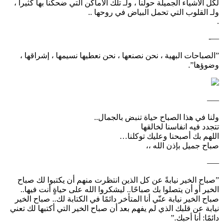
‏لكل الأشياء الجميلة حولنا ، ولـ تلك الأماكن التي ضحكنا بها كثيراً ،
ولـ القلوب التي تحمل البياض في روحها ..
‏.
—-
‏”الصباحات البهية ، ‏نحن نصنعها ، نحن نعطيها ‏نسيمها ، إشراقها ،
وضوؤها”.
‏—–
ولنا في هذا الصباح حياة تنبض بالجمال..
‏تتجدد فيه انفاسنا لخالقها
‏اللهم بك أصبحنا وعليك توكلنا…
‏صباح جميل بإذن الله ،،
—–
‏”صباح الخير نيابةً عن كل الذين انتظرت منهم أن يكتبوا لك صباح
الخير أو أن يتصلوا بك صباحًا.. ليشكروا الله على حياةٍ أنت فيها..
صباح الخير نيابة عنّي أنا المتأخر دائمًا في الكتابة لك.. صباح الخير
نيابة عن قلبك الذي لم يفهم بعد أن صباح الخير التي أكتبها لك تعني
دائمًا: أنا أحبك.”