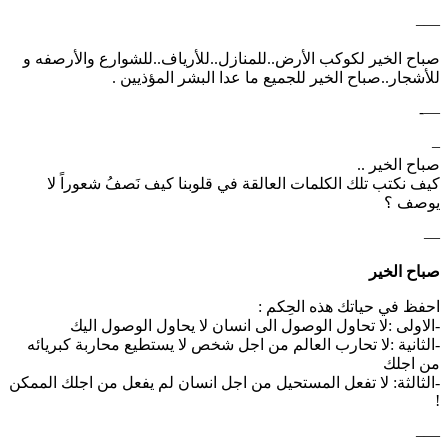
—–
صباح الخير لكوكب الأرض..للمنازل..للأرياف..للشوارع والأرصفه و
للأشجار..صباح الخير للجميع ما عدا البشر المؤذيين .
—-
–
صباح الخير ..
كيف نكتب تلك الكلمات العالقة في قلوبنا كيف نَصفُ شعوراً لا
يوصف ؟
—
صباح الخير
احفظ في حياتك هذه الحِكم :
-الاولى :لا تحاول الوصول الى انسان لا يحاول الوصول اليك
-الثانية :لا تحارب العالم من اجل شخص لا يستطيع محاربة كبريائه
من اجلك
-الثالثة: لا تفعل المستحيل من اجل انسان لم يفعل من اجلك الممكن
!
—–