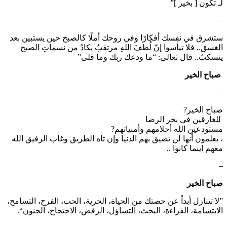
لـ تكون [ بخير ]”
–
ستشرق في نفسك أفكارًا وفي روحك أملًا كالصبح حين يستبين بعد
الغسق.. فلا تيأسوا إنّ لُطفَ اللهِ مرتقبُ يكادُ من نسماتِ الصبح
ينسكبُ.. قال تعالى: “ما ودعك ربك وما قلى”
‏⁧ صباح الخير ⁩
–
‏صباح الخير?
‏ للغارقين في بحر الرضا
‏مستودعين الله أحلامهم وأمنياتهم?
‏، يعلمون أنها لن تضيق بهم الدنيا وإن تاه الطريق وغاب الرفيق الله
معهم اينما كانوا ..
–
صباح الخير
”‏لا تتنازل أبداً عن حصتك من الحياة، الحرية، الحب، الفرح، التسامح،
الابتسامة، القراءة، البحث، التساؤل، الرفض، الاحتجاج، الجنون“.