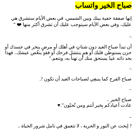
صباح الخير واتساب
إنها صفقة خفية بينك وبين الشمس، في بعض الأيام ستشرق هي
عليك، وفي بعض الأيام سيتوجب عليك أن تشرق أكثر منها ❤️ “
–
أن تبدأ صباح العيد دون شتاتٍ في أهلك أو مرضٍ ينخر في جسدك أو
حزن يستوطن قلبك أو همٍ ينتشل فرحك أو فقدٍ ينغّص عيشك.. فهذا
بحد ذاته عيدٌ يستحق منك أن تهنأ به، وتنعم.”
–
صباح الفرح كما ينبغِي لصباحات العيد أن تكون ?.
–
صباح الخير ..
عادت أعيادكم بِخير أنتم ومن تُحبّون”.♥️
_
? إبحث عن النور و الحرية ، لا تتعمق في تامل شرور الحياة ..