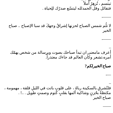
تبتسم ، تُزهِرُ أملاً
فتفائل وقل الحمدلله ليتسّع صدرُك للِحياة .
——-
لا تلُم شمس الصباح لحزنها إشراقُ وجهكَ قد سبا الإصباح .. صباح
الخير
——-
–
أعرف مامعنى ان تبدأ صباحك بصوت وبرسالة من شخص يهمّك
أمره،تشعر وكأن العالم قد جاءك معتذراً.
صباح
الخير
لكم?
—-
–
فلتُشرقِ بالسكينة رباهُ ، على قلوبٍ باتت في الليلِ قلقة ، مهمومة ،
مكتظةً بحُزنٍ وشاكية ألمها بقلبٍ كتوم وصمتٍ طويل . ..! .
صباح الخير
——