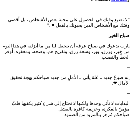
–
‏”لا تضيع وقتك في الحصول على محبة بعض الأشخاص ، بل أقضي
وقتك مع الأشخاص الذين يحبونك بالفعل ♥️..”
صباح الخير
يارب ندعوك في صباح عرفه أن تتجعل لنا من ما أنزلته في هذا اليوم
من خير، ورزق، وبر، وسعة رزق، وتفَريج هم، وصحه، ومغفره، أوفر
الحظّ والنصيب.
–
إنه صباحٌ جديد .. عَلهُ يأتي بـ الأملِ من جديد صباحكم بهجة تحقيق
الآمال ❤.
–
البدايات لا تأتي وحدها ولكنها لا تحتاج إلي شيءٍ كثير يكفيها قلبٌ
مؤمنٌ بالفكرة، وعزيمة كافرة بالفشل
صباحكم مُزهر بـالمزيد من الصمود
–