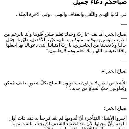
صباحكم دعاء جميل
في الدّنيا الهُدى والتُّقى والعفَاف والغِنى .. وفي الآخرة الجنّة .
—-
صباح الخير، أما بعد: “يا ربّ وحدك تعلم صلاح قُلوبنا وأننا بالرغم من
الذنوب مؤمنين موقنين متوكلين، اللهم غيّرنا للأفضل، طهّرنا، جمّل
حالنا ولا تجعلنا من الخاسرين، يا ربّ أُمنياتنا التي دعوناك بها اجعلها
واقعًا نعيشه، اللهم إنك تعلم وهم لا يعلمون.”
—-
صباحُ الخير ☀️
للأشخاص الذين لا يزالون يستقبِلون الصباح بكلّ شعورٍ لطيف مُمكن
ويُحاولون حبّ الحياةِ من جديد . ٰ ?
—-
صباح الخير :
أخبروا الأشياءَ المُتأخرة أنَّ قُدومها لم يعّد مُرحباً به فقد فاتَ أوان
اللهفةِ وأنَّ مجيئها الآن بعدَ انطفاء الشغف لنّ يجعلنا نلتفت مهما