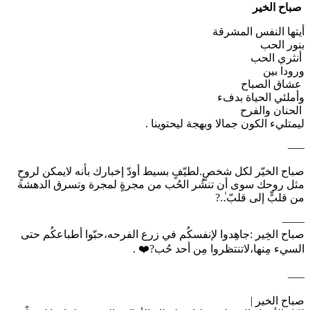
‏⁧ صباح الخير ⁩
‏أيتها النفس المشرقة
‏بنور الحب
‏ أنثري الحب
‏ورودا بين
‏⁧ عشاق الصباح ⁩
‏وأملئي الحياة بدفء
‏ الحنان والفرح
‏ليمتليء الكون جمالا وبهجة ليحتوينا .
—–
صباح الخيّر لكل شخصٍ.لطيّفٍ بسيط أودّ إخبارك بأنه لايمكن لروحٍ
مثل روحك سوى أن تنشُر الحُب من مجرةٍ لمجرة وتسرق الدهشة
من قلبٍّ إلى قلبّ.ٰ.?
——
صباح الخِير :جاهِدوا لإنفسكُم في زرع الفرحه،حبّوا أطباعكُم حتى
السيء مِنها،لاتنتظروا مِن أحد حُب?❤️ .
—–
‏صباح الخير |