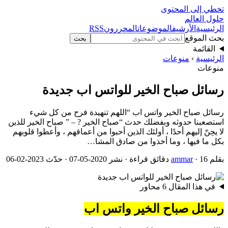
تخطي إلى المحتوى
حلول العالم
الرئيسية
الأرشيف
الموضوعات
المحررون
RSS
بحث الموقع
بحث
القائمة
الرئيسية
›
منوعات
منوعات
رسائل صباح الخير للواتس اب جديدة
رسائل صباح الخير واتس اب “اللهم تنهيدة فرح من كل شيء
استصعبنا حدوثه وبفضلك حدث “صباح الخير ? – ‏” صباح الخير للذين
لا يحِنّ إليهم أحدًا ، أولئك الذين أحبوا من أعماقهم ، وأعطوا قلوبهم
بكل ما فيها ، وما أخذوا من صادق المشا…
بقلم
· 16 دقائق قراءة · نشر 2020-05-07 · حدّث 2023-02-06
ammar
في هذا المقال
6 محاور
رسائل صباح الخير واتس اب