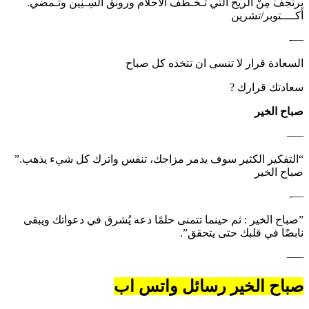
يرتجفُ مِنْ الريح التي تـخْـطف الأحلام ورونق السِـنِين وتـمضي.
أكــــتوبر/تشرين
—-
السعادة قرار لا تنسى ان تتخذه كل صباح
سعادتك قرارك ?
صباح الخير
—–
“التفكير الكثير سوف يدمر مزاجك، تنفس واترك كل شيء يذهب.”
صباح الخير
—-
‏”صباح الخير : ‏ثم حينما تتمنى حلمًا دعه يُشرق في دعواتك ويبقى
نابضًا في قلبك حتى يتحقق”.
—–
صباح الخير رسائل واتس اب