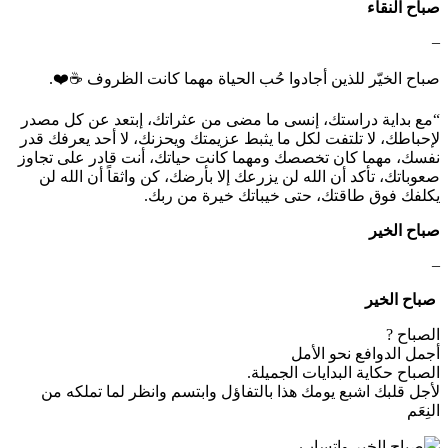
صباح النقاء
–
صباح الخيّر للذين أجادوا حُب الحياة مهما كانت الظروف ☕️❤️.
“‏مع بداية دراستك، إنسى ما مضى من عثراتك، إبتعد عن كل مصدر
لإحباطك، لا تلتفت لكل ما يثبط عزيمتك ويحزنك، لا أحد يعرفك قدر
نفسك، مهما كان تخصصك ومهما كانت حياتك، أنت قادر على تجاوز
صعوباتك، تأكد أن الله لن يزرعك إلا بأرضك، كن واثقاً أن الله لن
يكلفك فوق طاقتك، حتى خيباتك خيرة من ربك.
صباح الخير
–
‏⁧ صباح الخير ⁩
‏الصباح ?
‏أجمل الدوافع نحو الأمل
‏الصباح حكاية البدايات الجميلة.
‏لأجل قلبك اشبع يومك هذا بالتفاؤل وابتسم وانظر لما تملكه من
النِعَم
صباح الخير واتساب