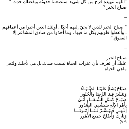
“اللهم تنهيدة فرح من كل شيء استصعبنا حدوثه وبفضلك حدث “
صباح الخير ?
–
‏” صباح الخير للذين لا يحِنّ إليهم أحدًا ، أولئك الذين أحبوا من أعماقهم
، وأعطوا قلوبهم بكل ما فيها ، وما أخذوا من صادق المشاعر إلا
العقوق.”
–
صباح الخير
عليك أن تعرف بأن عثرات الحياة ليست ضدك،بل هي لأجلك ولتعي
ماهي الحياة .
–
صَبَاحٌ يُشَعُّ عَلَيْنَـا الضِّـيَـاءُ‎
وَيَنْشُرُ فِينَا الرِّضَا والْحُبُور
صَبَـاحٌ كَمَثَلِ الشِّـفَــاءِ أَتَـىٰ‎
بِأَمْرِ الإِلَهِ سَيَشْفِي الصُّدُور
إلَـٰهِـي فَـيَـسِّـرْ لَـنَــا أَمْـرَنَـــا‎
وَبَارِكْ وَأَصْلِحْ جَمِيعَ الأُمُور
⛅️?