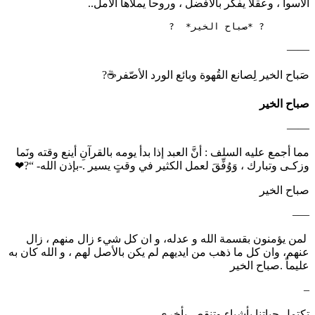
الأسوأ ، وعقلاً يفكر بالأفضل ، وروحاً يملأها الأمل..
        ? *صباح الخير*  ?
——
‏صَباح الخير لِصانع القُهوة وبائع الورد الأصّفر☕?
صباح الخير
——
مما أجمع عليه السلف : أنَّ العبد إذا بدأ يومه بالقرآنِ أينع وقته ونَما
وزكـى وتبارك ، وَوُفِّقَ لعمل الكثير في وقتٍ يسير .-بإذن الله- “?❤
صباح الخير
—–
‏ لمن يؤمنون بقسمة الله و عدله، و ان كل شيء زال منهم ، زال
عنهم، وان كل ما ذهب من ايديهم لم يكن بالأصل لهم ، و الله كان به
عليماً .صباح الخير
–
‏تكتمل حياتنا بأشياء وتنقص بأخرى ،