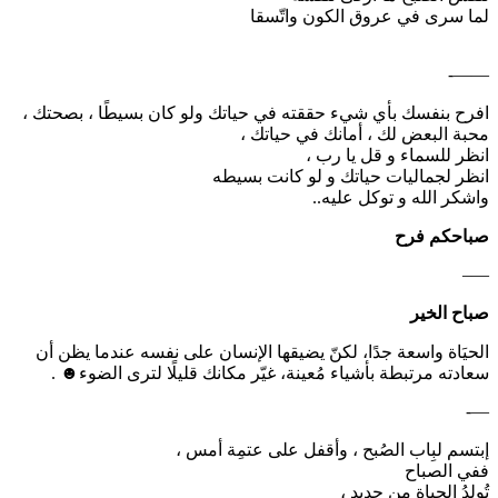
‏لما سرى في عروق الكون واتّسقا
——-
‏افرح بنفسك بأي شيء حققته في حياتك ولو كان بسيطًا ، بصحتك ،
محبة البعض لك ، أمانك في حياتك ،
‏انظر للسماء و قل يا رب ،
‏انظر لجماليات حياتك و لو كانت بسيطه
‏واشكر الله و توكل عليه..
‏صباحكم فرح
—–
صباح الخير
الحيَاة واسعة جدًا، لكنّ يضيقها الإنسان على نفسه عندما يظن أن
سعادته مرتبطة بأشياء مُعينة، غيّر مكانك قليلًا لترى الضوء☻ .
—-
إبتسم لبِاب الصُبح ، وأقفل على عتمِة أمس ، ‏
ففي الصباح
تُولدُ الحياة من جديد ،