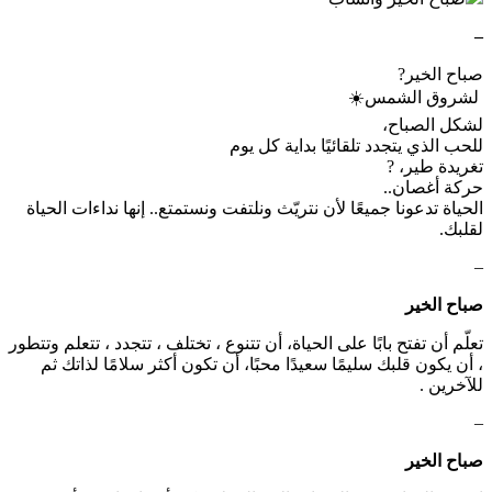
–
‏صباح الخير?
‏ لشروق الشمس☀️
‏لشكل الصباح،
‏للحب الذي يتجدد تلقائيًا بداية كل يوم
‏تغريدة طير، ?
‏حركة أغصان..
‏الحياة تدعونا جميعًا لأن نتريّث ونلتفت ونستمتع.. إنها نداءات الحياة
لقلبك.
–
صباح الخير
تعلّم أن تفتح بابًا على الحياة، أن تتنوع ، تختلف ، تتجدد ، تتعلم وتتطور
، أن يكون قلبك سليمًا سعيدًا محبًا، أن تكون أكثر سلامًا لذاتك ثم
للآخرين .
–
صباح الخير