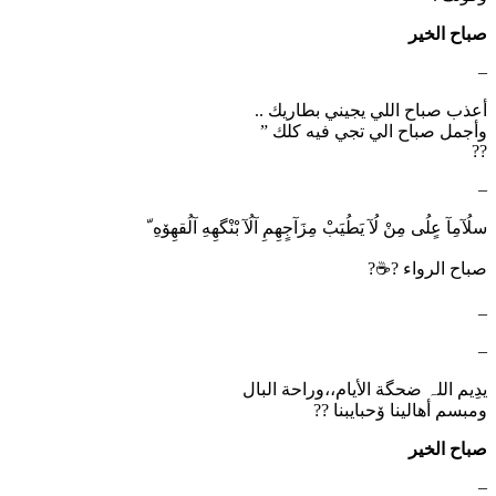
صباح الخير
–
أعذب صباح اللي يجيني بطاريك ..
وأجمل صباح الي تجي فيه كلك ”
??
–
سلُآمِآ عٍلُى مِنْ لُآ يَطُيَبْ مِزَآجٍهِمِ آلُآ بْنْگهِهِ آلُقهِۆهِ ّ
صباح الرواء ?☕️?
–
–
يدِيم اللہ ضحگة الأيام،،وراحة البال
ومبسم أهالينا ۆحبايبنا ??
صباح الخير
–