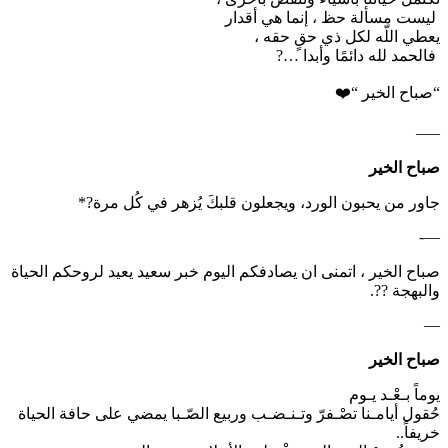
‏ ليست مسألة حظ ، إنما هي أقدار
‏يعطي اللّه لكل ذي حقٍ حقه ،
‏​ فالحمد لله دائمًا وأبدا …?
“صباح الخير “❤️
—–
صباح الخير
جاور من يحبون الورد، ويجعلون قلبكَ يُزهر في كُل مرة?*
—-
صباح الخير ، اتمنى ان يصادفكم اليوم خبر سعيد يعيد لروحكم الحياة
والبهجة ??.
—
صباح الخير
يوماً بـعْـد يـوم
حُقول أيامـنا تصْـفرّ وتـنـضـب وربيع الصّـبا يمضي على حافة الحياة
خريفاً..