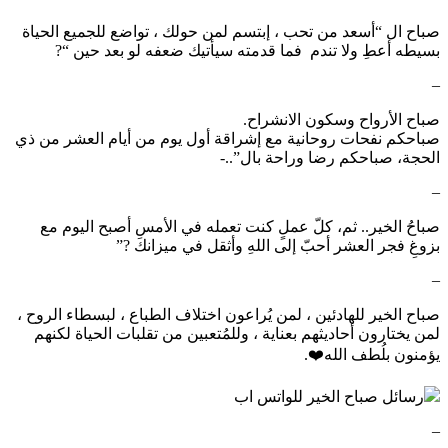
صباح ال “أسعد من تحب ، إبتسم لمن حولك ، تواضع للجميع الحياة
بسيطه أعطِ ولا تندم فما قدمته سيأتيك ضعفه لو بعد حين “?
–
صباح الأرواح وسكون الانشراح.
صباحكم نفحات روحانية مع إشراقة أول يوم من أيام العشر من ذي
الحجة، صباحكم رضا وراحة بال”..-
–
صباحُ الخير.. ثم، كلّ عملٍ كنت تعمله في الأمسِ أصبح اليوم مع
بزوغِ فجر العشر أحبّ إلى اللهِ وأثقل في ميزانك ?”
–
صباح الخير للهادئين ، لمن يُراعون اختلاف الطباع ، لبسطاﺀ ﺍﻟﺮﻭﺡ ،
لمن يختارون أحاديثهم بعناية ، وﻟﻠﻤُﺘﻌﺒﻴﻦ ﻣﻦ ﺗﻘﻠﺒﺎﺕ ﺍلحياة لكنهم
يؤمنون بلُطف الله❤️.
رسائل صباح الخير للواتس اب
–