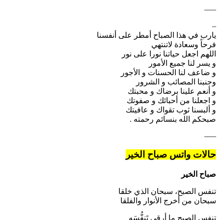
—–
–
يارب في هذا الصباح أمطر على أنفسنا
‏فرحاً وسعادة لاتنتهي
‏اللهم اجعل حياتنا نورا على نور
‏و يسر لنا جميع الأمور
‏و ضاعف لنا الحسنات و الأجور
‏وجنبنا المصائب و الشرور
‏و أنعم علينا برضاك و محبتك
‏و اجعلنا من أحبائك و صفوتك
‏و ألبسنا ثوب تقواك و عافيتك
‏صبحكم الله بنسائم رحمته .
—–
حالات واتس صباح الخير
صباح الخير
تنفس الصبح، سبحان الذي خلقا
‏سبحان من أخرج الأنوار والفلقا
‏تنفس الصبح ما أرقى تَنفُّسَه