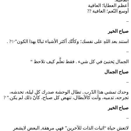
أعظم العطايا؛ العافية
أوسع النّعم؛ العافية ??
–
صباح الخير
استند بعد اللهِ على نفسك؛ وكأنّك أكثر الأشياء ثباتًا بهذا الكون”✨? .
–
الجمال يَختبئ في كل شيء . فقط تعلَّم كيف تلاحظ “
صباح الجمال
–
وحدك تمشي هذا الدّرب.. تطال الوحشة صدرك كل ليلة، تخدشه،
تجرحه، تدميه، وأنت كالأبطال، تنهض كل صباح، كأنّ ذلك لم يكن.” ?
صباح الخير
–
‏لاتعش حياة “اثبات الذات للآخرين” فهي مرهقة, البعض لايشعر