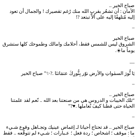
صباح الخير ..
الأمان : أن تشعُر بقرب الله منك رُغم تقصيرك ! والجمال أن تعود
إليه مُتلهفًا إليه على ألاَّ تبتعد ?!
–
صباح الخير
الشروق ليس للشمس فقط، أحلامك وامالك وطموحك كلها ستشرق
يوماً ما☀️.
—
يَا نُّورَ السمٰواتِ والأرض نوّر بِنُّورِكَ عتمَاتنَا .?✨” صباح الخير
–
صباح الخير ..
“تلك الخيبات و الدروس هي من صنعتنا بعد الله .. نّعم لقد علمتنا
الحياة حتى فطنا كيفَ نُعاملها .⁦♥️⁩?”
–
صباح الخير .. قد تحتاج أحيانا لـ إغماض عينيك وتجـاهل وقوع شـيء
ما : موقف ؛ اشخاص ؛ ردة فعل ؛ عـبارات ؛ شـيء لم تتوقّعه .. فقط