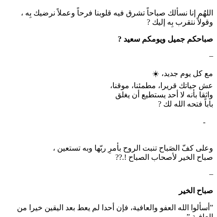
اللهُم إنا نسألك صباحاً تشرق فيه قلوبنا فرحاً ‏وعملاً نرضيك بِه ،
وقولاً نتقرب بِه إليك ?
صباحكم جميل ويومكم سعيد ?
–
‏مع كل يوم جديد، ☀️
‏عش حياتك قريرا، مطمئنا، موقنا،
‏واثقا بأنه لا أحد يستطيع أن يغلق
‏باباً فتحه الله لك ?
‏ ⠀-
وعلى كفّ الصَباح تنبت الروح بأمرِ ربّها وبه تستعين ،
صباح الخير لأصحاب الصباح !.??
–
صباح الخير
‏”أسألوا الله العفو والعافية، فإن أحدا لم يعط بعد اليقين خيرا من
العافية.”