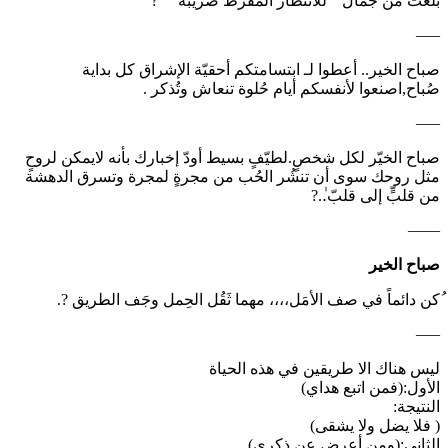
بلغتْ من جمال ” للأنتظار المُفرط ضريبة ” ْ ?
—–
‏صباح الخير.. أعطوا لـ ابتسامتكم أحقيّة الإشراق كل بداية
صُباح,اصنعوا لأنفسكم أيام حُلوة تنعاش وتُذكر .
—–
صباح الخيّر لكل شخصٍ.لطيّفٍ بسيط أودّ إخبارك بأنه لايمكن لروحٍ
مثل روحك سوى أن تنشُر الحُب من مجرةٍ لمجرة وتسرق الدهشة
من قلبٍّ إلى قلبّ.ٰ.?
——
صباح الخير
ُكن دائماً في صف الأمَل،،،، مهما ثَقُل الحِمل وجَف الطريق ?.
—–
ليس هناك الا طريقين في هذه الحياة
الأول:(فمن اتبع هداي)
النتيجة:
( فلا يضل ولا يشقى)
الثاني:(ومن أعرض عن ذكري)