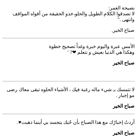
نصيحة العمر:
لا تصدقوا الكلام الطويل والحلو،خذو الحقيقة من أفواه المواقف
وانتهى .”
صباح الخير.
‏الأمس عبرة واليوم خبرة وغداً تصحيح خطوة
وهكذا هي الدنيا نعيش و نتعلم ❤? ‘
صباح الخير
لا تتمسك بـ شيء ماله رغبة فيك ، الأشياء الحلوه تبقى معاك رضى
مو إجبار .
صباح الخير
‏أردتُ إخبارُك مع هذا الصباح بأن حُبك يتجسد بي أينما ذهبت♥️.
صباح الخير