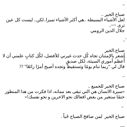
–
صباح الخير ..
لعل الأشياء البسيطة ..هي أكثر الأشياء تميزا..لكن.. ليست كل عين
ترى ~~..
جلال الدين الرومي
ٰ-
صباح.الخير
‏أشعر بالإمتنان تجاه كُل حدث غيرني للأفضل، لكُل كتابٍ علمني أن لا
أُعظم أموري السيئة، لكل صديقٍ
قال لي “ربما تنام يومًا وتستقيظ وتجده أصبح أمرًا رائعًا” ??
–
صباح الخير للجميع ..
‏«سيرة الانسان هي التي تبقى بعد مماته، اذا فكرت من هذا المنظور
حتمًا ستغير من بعض افعالك نحو الاخرين و نحو نفسك!»
‏⁧ –
صباح الخير ⁩ لمن صافحَ الصباح حُباً .
—