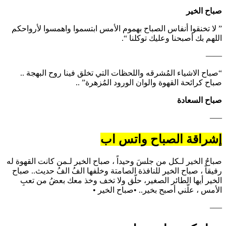
صباح الخير
‏” لا تخنقوا أنفاس الصباح بهموم الأمس ابتسموا واهمسوا لأرواحكم
اللهم بك أصبحنا وعليك توكلنا “.
——
“صباح الاشياء المُشرقه واللحظات التي تخلق فينا روح البهجة ..
صباح كرائحة القهوة والوان الورود المُزهرة” ..
صباح السعادة
—–
إشراقة الصباح واتس اب
صباحُ الخير لـكل من جلسَ وحيداً ، صباح الخير لـمن كانت القهوة له
رفيقاً ، صباح الخير للنافذة الصامتة وخلفها الفُ الفُ حديث.. صباح
الخير أيها الطائر الصغير، حلّق ولا تخف وخذ معك بعضُ من تعبِ
الأمس ، علّني أصبح بخير.. •صباح الخير •
—–