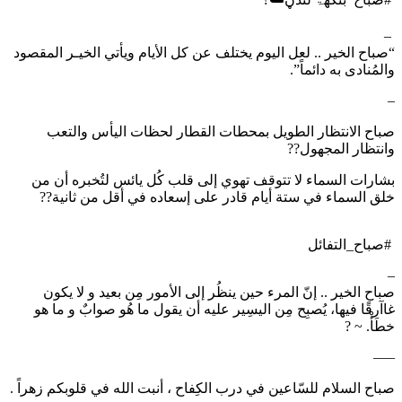
‏ –
“صباح الخير .. لعل اليوم يختلف عن كل الأيام ويأتي الخيـر المقصود
والمُنادى به دائماً”.
–
صباح الانتظار الطويل بمحطات القطار لحظات اليأس والتعب
وانتظار المجهول??
بشارات السماء لا تتوقف تهوي إلى قلب كُل يائس لتُخبره أن من
خلق السماء في ستة أيام قادر على إسعاده في أقل من ثانية??
‏⁧ #صباح_التفائل
–
صباح الخير .. إنّ المرء حين ينظُر إلى الأمور مِن بعيد و لا يكون
غاآرقًا فيها، يُصبِح مِن اليسِير عليه أن يقول ما هُو صوابٌ و ما هو
خطَأْ. ~ ?
—–
صباح السلام للسّاعين في درب الكِفاح ، أنبت الله في قلوبكم زهراً .