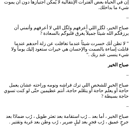
إن في الحياة بعض الفترات الإنتقالية لا يُمكن أجتيازها دون أن يموت
شيء ما بداخلك.
–
صباح الخير، لگل اللي أعرفهم ولگل اللي لا أعرفهم وأتمني أن
يرزقگم الله شيئاً جميلاً يغرق قلبوگم بالسعادة ?
‏” لا تظن أنك خسرت شيئاً عندما تغافلت عن زلة أحدهم عندما
قابلت إساءة بالصمت والإحسان هي خيرات ستعود إليك يوماً ولا
شيء ينسى عند ربك .”
صباح الخير
–
صباح الخير للشخص اللي ترك فراشه ونومه وراحته عشان يعمل
حاجة أو يعلّم حاجة أو يتعّلم حاجة، أنتم عظيمين حتّى لو كنت تسوي
حاجة بسيطة ?
–
صباح الخير ، أما بعد .. رُب استقامة بعد تعثر طويل ، رُب ضمادًا بعد
جرحٍ عميق ، رُب فجرٍ بعد ليلٍ ضرير ، رُب وطن بعد غربة وتقتير .