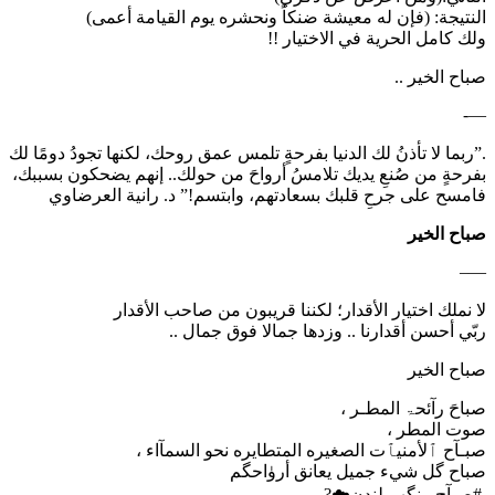
النتيجة: (فإن له معيشة ضنكاً ونحشره يوم القيامة أعمى)
ولك كامل الحرية في الاختيار !!
صباح الخير ..
—-
.”ربما لا تأذنُ لك الدنيا بفرحةٍ تلمس عمق روحك، لكنها تجودُ دومًا لك
بفرحةٍ من صُنعِ يديك تلامسُ أرواحَ من حولك.. إنهم يضحكون بسببك،
فامسح على جرحِ قلبك بسعادتهم، وابتسم!” د. رانية العرضاوي
صباح الخير
—–
‏لا نملك اختيار الأقدار؛ لكننا قريبون من صاحب الأقدار
‏ربّي أحسن أقدارنا .. وزدها جمالا فوق جمال ..
صباح الخير
صباحَ رآئحۃ المطـر ،
‏صوت المطر ،
‏صبـآح ٱلأمنيٱت الصغيره المتطايره نحو السمآاء ،
‏صباح گل شيء جميل يعانق أرۈاحگم
‏⁧ #صبآح ⁩ بنگهۃ لندڼ☁️?