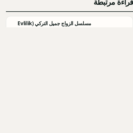
قراءة مرتبطة
مسلسل الزواج جميل التركي (Evlilik
Güzeldir) 2026: القصة الكاملة،
الأبطال، موعد العرض
Qahtan ·
2026-08-07
مسلسل القرية السوداء التركي
(Karakuyu): القصة، الأبطال، وموعد
العرض
Qahtan ·
2026-08-02
أبطال مسلسل الزواج جميل التركي
2026: أسماء الممثلين والشخصيات
Qahtan ·
2026-08-02