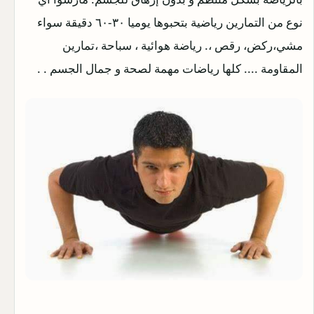
نوع من التمارين رياضية بتحبوها يوميا ٣٠-٦٠ دقيقة سواء
مشي،ركض، رقص ،. رياضة هوائية ، سباحة ،تمارين
المقاومة .... كلها رياضات مهمة لصحة و جمال الجسم . .