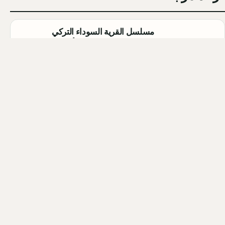
مسلسل القرية السوداء التركي
(Karakuyu): القصة، الأبطال، وموعد
العرض
Qahtan ·
2026-08-02
أبطال مسلسل الزواج جميل التركي
2026 (Evlilik Güzeldir): أسماء
الممثلين والشخصيات كاملة
Qahtan ·
2026-08-02
أبطال مسلسل الحمال التركي 2026
(Hamal): أسماء الممثلين والشخصيات
كاملة
Qahtan ·
2026-07-30