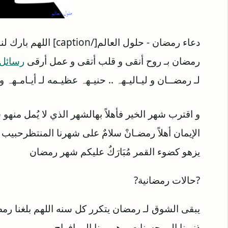
دعاء رمضان - حلول العال
رمضان بـ روح أنقى و قلب أتقى و عمل أرقى
رسائل 
لـ رمضــان و ليـاليـهہ .. حنيـهہ عظيـمه لـ أيـامـهہ و
و اقترب شهر الخير فأهلاً بهالشهر الذي لا يُمل من
الإيمان أهلاً رمضـانْ سلامٌ على شهرنا المنتظر‏حبيب 
يزهو كضوء القمر ‏مُبَارَكٌ عليكم شهر رمضان
?
حالات رمضانية
?
يبقى الشوق لـ ‎رمضان يتكرر كل سنه اللهم ب
ذنوبنا إلى حسنات و همومنا إلى افراح