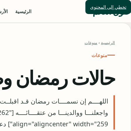
تخطي إلى المحتوى
حلول العالم
الرئيسية
الأر
الرئيسية
›
منوعات
منوعات
حالات رمضان و
اللهــــم إن نسمــــات رمضان قـد اقبلــت علي
واجعلنـــ
align="aligncenter" width="259"] دعاء رمضان - حلول العالم[/c…