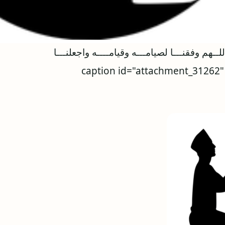
لــهم وفقنـــا لصيامـــه وقيامــــه واجعلنـــا
caption id="attachment_31262" align="aligncenter"