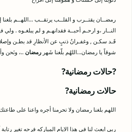
رمضــان يقتــرب و القلــب يرتقــب ...اللهــم بلغنا إ
النــار ،و ارحـم أحبــة فقدانهـم و لم يبلغـوه . ولي في
قَـد سكـن , وغفـرانُ ذنبٍ عن الأنظارِ قد بطـن وإصلا
شوقاً يا رمضان...اللهُم بلّغنا شَهر
رمضان
..، ونَحن وأح
?حالات رمضانية?
حالات رمضانية?
اللهم بلغنا رمضان ولا تحرمنا أجره واعنا على طاعت
ربي ابعث لنا في هذا الايام المباركه فرحه تغير رتابة 