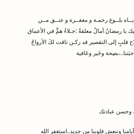
يــاه بلــوغ رحمـة و مغفــرة و عتــق مــن
ك يا رمضانُ آمالٌ معلقةٌ :جـلاءُ همٍّ في الأعماق
ح قلبٍ إلى التقصير قد ركـن تاقت لكَ الأرواحُ
بَتنا..،بصِحة وخَير وعَافية
ك وحسن عبادتك
آيامنا وتنعش قلوبنا من جديد..استغفر الله