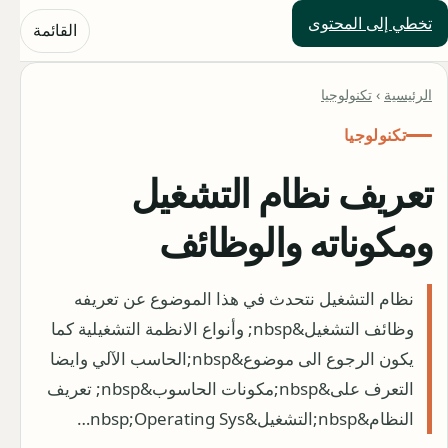
تخطي إلى المحتوى
حلول العالم
القائمة
الرئيسية
›
تكنولوجيا
تكنولوجيا
تعريف نظام التشغيل
ومكوناته والوظائف
نظام التشغيل نتحدث في هذا الموضوع عن تعريفه
وظائف التشغيل&nbsp; وأنواع الانظمة التشغيلية كما
يكون الرجوع الى موضوع&nbsp;الحاسب الآلي وايضا
التعرف على&nbsp;مكونات الحاسوب&nbsp; تعريف
النظام&nbsp;التشغيل&nbsp;Operating Sys…