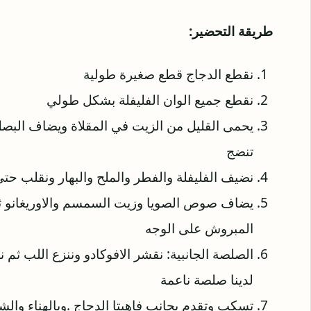
طريقة التحضير:
نقطع الدجاج قطع صغيرة طولية
نقطع جميع الوان الفليفلة بشكل طولي
يحمى القليل من الزيت في المقلاة ويضاف البص
تنضج
نضيف الفليفلة والفطر والملح والبهار ونقلب حتى
يضاف صوص الصويا وزيت السمسم والاوريغانو ثم
المبروش على الوجه
الصلصة الجانبية: نقشر الافوكادو وننزع اللب ثم 
لدينا صلصة ناعمة
تسكب وتقدم بجانب فاهيتا الدجاج .وبالهناء والشف