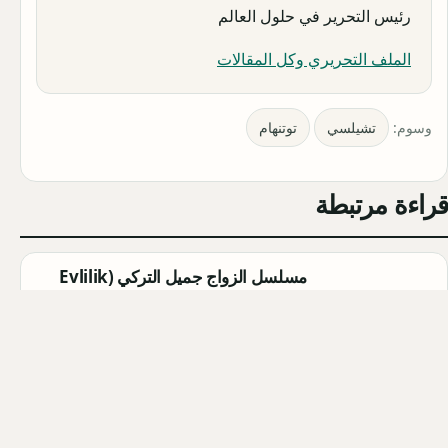
رئيس التحرير في حلول العالم
الملف التحريري وكل المقالات
وسوم:
تشيلسي
توتنهام
قراءة مرتبطة
مسلسل الزواج جميل التركي (Evlilik
Güzeldir) 2026: القصة الكاملة،
الأبطال، موعد العرض
Qahtan ·
2026-08-07
مسلسل القرية السوداء التركي
(Karakuyu): القصة، الأبطال، وموعد