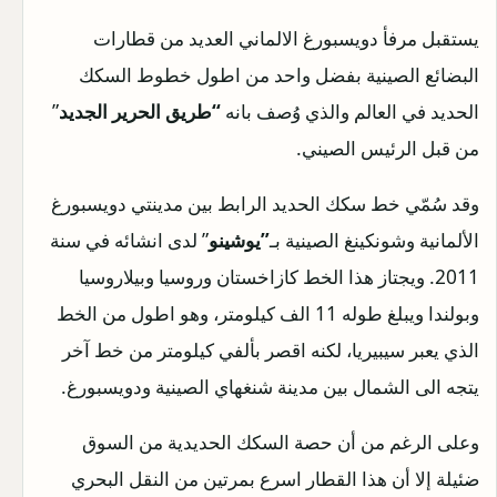
يستقبل مرفأ دويسبورغ الالماني العديد من قطارات
البضائع الصينية بفضل واحد من اطول خطوط السكك
الحديد في العالم والذي وُصف بانه
“طريق الحرير الجديد
”
من قبل الرئيس الصيني.
وقد سُمّي خط سكك الحديد الرابط بين مدينتي دويسبورغ
الألمانية وشونكينغ الصينية بـ
”يوشينو
” لدى انشائه في سنة
2011. ويجتاز هذا الخط كازاخستان وروسيا وبيلاروسيا
وبولندا ويبلغ طوله 11 الف كيلومتر، وهو اطول من الخط
الذي يعبر سيبيريا، لكنه اقصر بألفي كيلومتر من خط آخر
يتجه الى الشمال بين مدينة شنغهاي الصينية ودويسبورغ.
وعلى الرغم من أن حصة السكك الحديدية من السوق
ضئيلة إلا أن هذا القطار اسرع بمرتين من النقل البحري