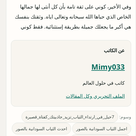
وفي الأخير، كوني على ثقة تامة بأن كل أنثى لها جمالها
الخاص الذي حباها الله سبحانه وتعالى اياه. وثقتك بنفسك
هي أكبر ما يجعلك جميلة بطريقة إستثنائية. فقط كوني
عن الكاتب
Mimy033
كاتب في حلول العالم
الملف التحريري وكل المقالات
وسوم:
7حيل_في_ارتداء_الثياب_تزيد_جاذبيتك_كفتاة_قصيرة
اجمل الثياب السودانية بالصور
احدث الثياب السودانية بالصور