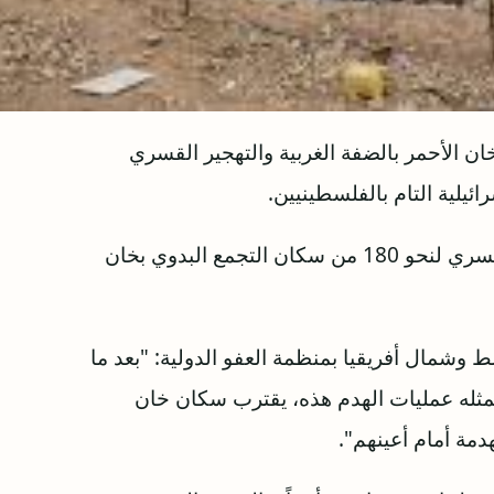
ن الأحمر بالضفة الغربية والتهجير القسري
ائيلية التام بالفلسطينيين.
وينفذ الجيش الإسرائيلي عمليات الإخلاء والتهجير القسري لنحو 180 من سكان التجمع البدوي بخان
وشمال أفريقيا بمنظمة العفو الدولية: "بعد ما
ثله عمليات الهدم هذه، يقترب سكان خان
دمة أمام أعينهم".