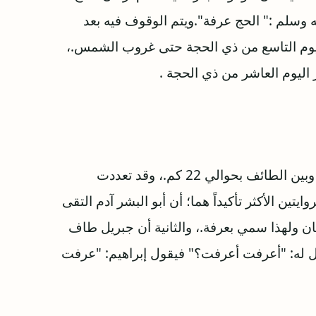
وسلم :" الحج عرفة".ويتم الوقوف فيه بعد
يوم التاسع من ذي الحجة حتى غروب الشمس.،
يوم العاشر من ذي الحجة .
ويقع جبل عرفة شرق مكة على الطريق الرابط بينها وبين الطائف بحوالي 22 كم.، وقد تعددت
ين الأكثر تأكيداً هما؛ أن أبو البشر آدم التقى
ان ولهذا سمي بعرفة.، والثانية أن جبريل طاف
ول له: "أعرفت أعرفت؟" فيقول إبراهيم: "عرفت