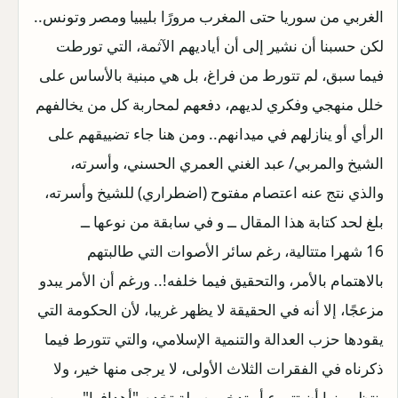
الغربي من سوريا حتى المغرب مرورًا بليبيا ومصر وتونس..
لكن حسبنا أن نشير إلى أن أياديهم الآثمة، التي تورطت
فيما سبق، لم تتورط من فراغ، بل هي مبنية بالأساس على
خلل منهجي وفكري لديهم، دفعهم لمحاربة كل من يخالفهم
الرأي أو ينازلهم في ميدانهم.. ومن هنا جاء تضييقهم على
الشيخ والمربي/ عبد الغني العمري الحسني، وأسرته،
والذي نتج عنه اعتصام مفتوح (اضطراري) للشيخ وأسرته،
بلغ لحد كتابة هذا المقال ــ و في سابقة من نوعها ــ
16 شهرا متتالية، رغم سائر الأصوات التي طالبتهم
بالاهتمام بالأمر، والتحقيق فيما خلفه!.. ورغم أن الأمر يبدو
مزعجًا، إلا أنه في الحقيقة لا يظهر غريبا، لأن الحكومة التي
يقودها حزب العدالة والتنمية الإسلامي، والتي تتورط فيما
ذكرناه في الفقرات الثلاث الأولى، لا يرجى منها خير، ولا
ينتظر منها أن تتورع أو تدخر وسيلة تخدم "أهدافها"..ومن