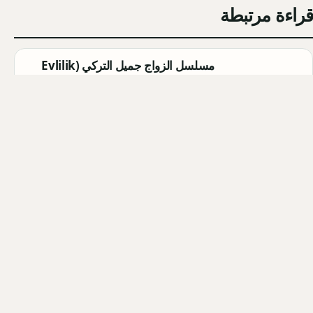
قراءة مرتبطة
مسلسل الزواج جميل التركي (Evlilik
Güzeldir) 2026: القصة الكاملة،
الأبطال، موعد العرض
Qahtan ·
2026-08-07
مسلسل القرية السوداء التركي
(Karakuyu): القصة، الأبطال، وموعد
العرض
Qahtan ·
2026-08-02
أبطال مسلسل الزواج جميل التركي
2026: أسماء الممثلين والشخصيات