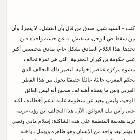
كتب – السيد شبل: صدق من قال بأن الفشل.. لا يتجزأ، وأن
من سقط في الوحل، ستفتش له عن حسنة واحدة فلن
تجدها. هذا الكلام الصادق بشكل عام، صادق بتخصيص أكثر
على حكومة بن كيران المغربية، التي هي ثمرة تحالف
مشوه مركزه عناصر إخوانية، ليصير ذلك التحالف الذي
يحكم المغرب حاليًا، عائقًأ حقيقيًا يحول بين هذا القطر
العربي وبين ما يتمناه أهله له.. صحيح أنه ليس العائق
الوحيد، وليس ببعيد عن منظومة عامة تدعم أخطاءه،، لكنه
على رأس تلك العوائق، الآن.
هذا التحالف ابن رؤية غربية
تريد هندسة المنطقة على هذه الشاكلة: إسلام مادي ونصي
( يهتم ببعد واحد من الإنسان وهو ظاهره ويهمل دواخله