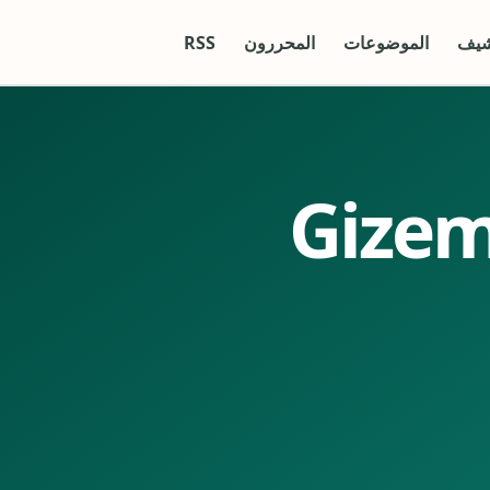
شيف
الموضوعات
المحررون
RSS
Gizem A