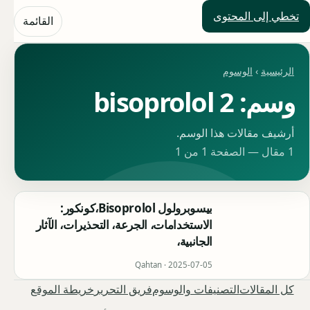
تخطي إلى المحتوى
حلول العالم
القائمة
الرئيسية
›
الوسوم
وسم: bisoprolol 2
أرشيف مقالات هذا الوسم.
1 مقال — الصفحة 1 من 1
بيسوبرولول Bisoprolol،كونكور:
الاستخدامات، الجرعة، التحذيرات، الآثار
الجانبية،
Qahtan ·
2025-07-05
كل المقالات
التصنيفات والوسوم
فريق التحرير
خريطة الموقع