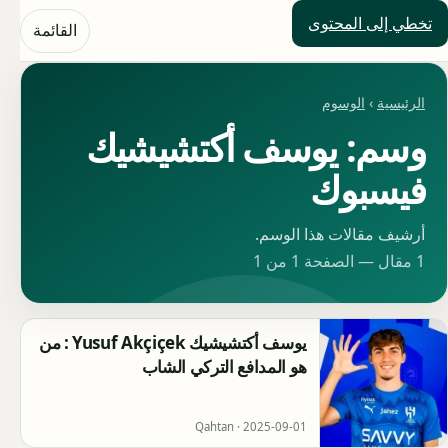
تخطي إلى المحتوى
حلول العالم
القائمة
الرئيسية
›
الوسوم
وسم: يوسف أكتشيشيك
فيسبوك
أرشيف مقالات هذا الوسم.
1 مقال — الصفحة 1 من 1
يوسف أكتشيشيك Yusuf Akçiçek : من
هو المدافع التركي الشاب
Qahtan ·
2025-09-01