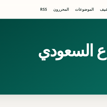
شيف
الموضوعات
المحررون
RSS
اع السعودي