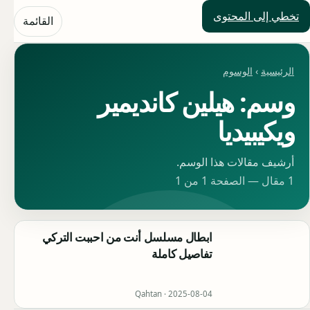
تخطي إلى المحتوى
حلول العالم
القائمة
الرئيسية
›
الوسوم
وسم: هيلين كانديمير
ويكيبيديا
أرشيف مقالات هذا الوسم.
1 مقال — الصفحة 1 من 1
ابطال مسلسل أنت من احببت التركي
تفاصيل كاملة
Qahtan ·
2025-08-04